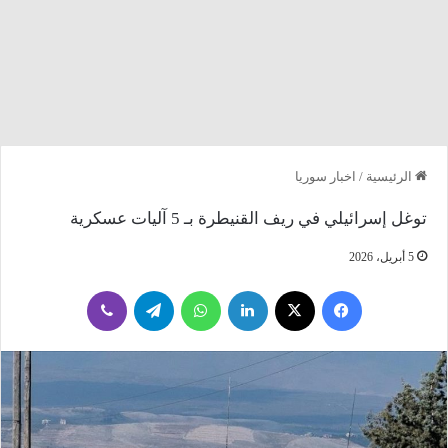
الرئيسية
/
اخبار سوريا
توغل إسرائيلي في ريف القنيطرة بـ 5 آليات عسكرية
5 أبريل، 2026
فيسبوك
‫X
لينكدإن
واتساب
تيلقرام
ڤايبر