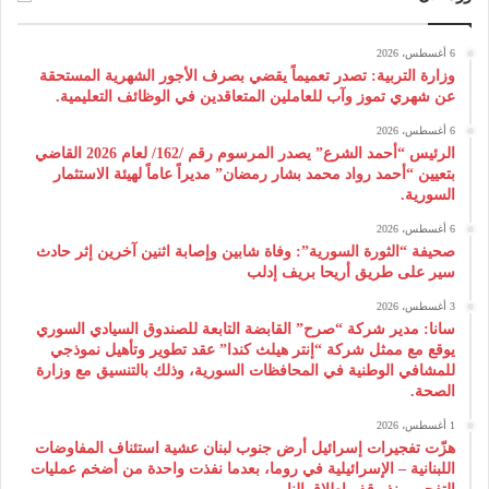
6 أغسطس، 2026
وزارة التربية: تصدر تعميماً يقضي بصرف الأجور الشهرية المستحقة
عن شهري تموز وآب للعاملين المتعاقدين في الوظائف التعليمية.
6 أغسطس، 2026
الرئيس “أحمد الشرع” يصدر المرسوم رقم /162/ لعام 2026 ‌القاضي
بتعيين “أحمد رواد محمد بشار رمضان” مديراً عاماً لهيئة ‌الاستثمار
السورية.
6 أغسطس، 2026
صحيفة “الثورة السورية”: وفاة شابين وإصابة اثنين آخرين إثر حادث
سير على طريق أريحا بريف إدلب
3 أغسطس، 2026
سانا: مدير شركة “صرح” القابضة التابعة للصندوق السيادي السوري
يوقع مع ممثل شركة “إنتر هيلث كندا” عقد تطوير وتأهيل نموذجي
للمشافي الوطنية في المحافظات السورية، وذلك بالتنسيق مع وزارة
الصحة.
1 أغسطس، 2026
هزّت تفجيرات إسرائيل أرض جنوب لبنان عشية استئناف المفاوضات
اللبنانية – الإسرائيلية في روما، بعدما نفذت واحدة من أضخم عمليات