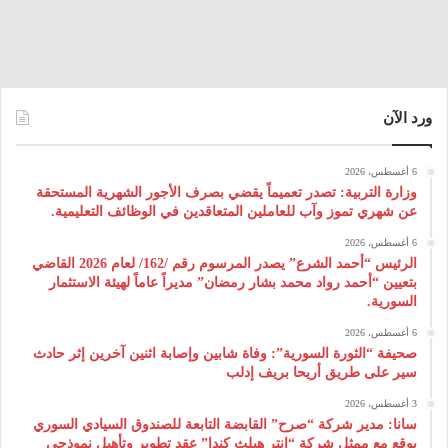
ورد الآن
6 أغسطس، 2026
وزارة التربية: تصدر تعميماً يقضي بصرف الأجور الشهرية المستحقة
عن شهري تموز وآب للعاملين المتعاقدين في الوظائف التعليمية.
6 أغسطس، 2026
الرئيس “أحمد الشرع” يصدر المرسوم رقم /162/ لعام 2026 ‌القاضي
بتعيين “أحمد رواد محمد بشار رمضان” مديراً عاماً لهيئة ‌الاستثمار
السورية.
6 أغسطس، 2026
صحيفة “الثورة السورية”: وفاة شابين وإصابة اثنين آخرين إثر حادث
سير على طريق أريحا بريف إدلب
3 أغسطس، 2026
سانا: مدير شركة “صرح” القابضة التابعة للصندوق السيادي السوري
يوقع مع ممثل شركة “إنتر هيلث كندا” عقد تطوير وتأهيل نموذجي