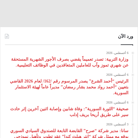
ورد الآن
6 أغسطس، 2026
وزارة التربية: تصدر تعميماً يقضي بصرف الأجور الشهرية المستحقة
عن شهري تموز وآب للعاملين المتعاقدين في الوظائف التعليمية.
6 أغسطس، 2026
الرئيس “أحمد الشرع” يصدر المرسوم رقم /162/ لعام 2026 ‌القاضي
بتعيين “أحمد رواد محمد بشار رمضان” مديراً عاماً لهيئة ‌الاستثمار
السورية.
6 أغسطس، 2026
صحيفة “الثورة السورية”: وفاة شابين وإصابة اثنين آخرين إثر حادث
سير على طريق أريحا بريف إدلب
3 أغسطس، 2026
سانا: مدير شركة “صرح” القابضة التابعة للصندوق السيادي السوري
يوقع مع ممثل شركة “إنتر هيلث كندا” عقد تطوير وتأهيل نموذجي