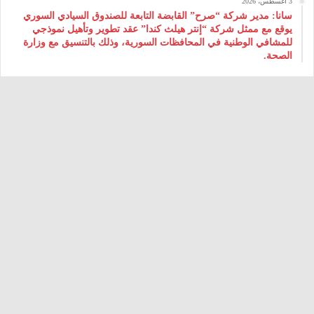
3 أغسطس، 2026
سانا: مدير شركة “صرح” القابضة التابعة للصندوق السيادي السوري
يوقع مع ممثل شركة “إنتر هيلث كندا” عقد تطوير وتأهيل نموذجي
للمشافي الوطنية في المحافظات السورية، وذلك بالتنسيق مع وزارة
الصحة.