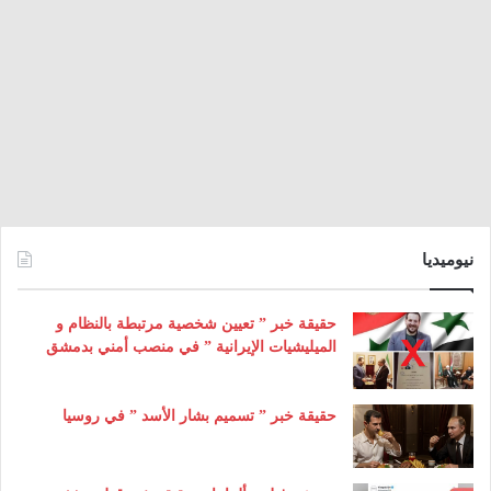
نيوميديا
حقيقة خبر ” تعيين شخصية مرتبطة بالنظام و
الميليشيات الإيرانية ” في منصب أمني بدمشق
حقيقة خبر ” تسميم بشار الأسد ” في روسيا