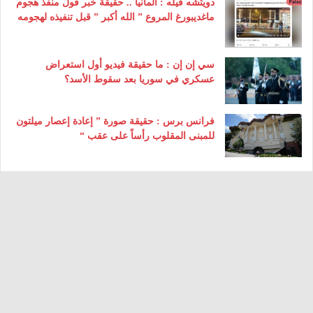
دويتشه فيله : ألمانيا .. حقيقة خبر قول منفذ هجوم
ماغديبورغ المروع ” الله أكبر ” قبل تنفيذه لهجومه
سي إن إن : ما حقيقة فيديو أول استعراض
عسكري في سوريا بعد سقوط الأسد؟
فرانس برس : حقيقة صورة ” إعادة إعصار ميلتون
للمبنى المقلوب رأساً على عقب “