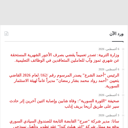
ورد الآن
6 أغسطس، 2026
وزارة التربية: تصدر تعميماً يقضي بصرف الأجور الشهرية المستحقة
عن شهري تموز وآب للعاملين المتعاقدين في الوظائف التعليمية.
6 أغسطس، 2026
الرئيس “أحمد الشرع” يصدر المرسوم رقم /162/ لعام 2026 ‌القاضي
بتعيين “أحمد رواد محمد بشار رمضان” مديراً عاماً لهيئة ‌الاستثمار
السورية.
6 أغسطس، 2026
صحيفة “الثورة السورية”: وفاة شابين وإصابة اثنين آخرين إثر حادث
سير على طريق أريحا بريف إدلب
3 أغسطس، 2026
سانا: مدير شركة “صرح” القابضة التابعة للصندوق السيادي السوري
يوقع مع ممثل شركة “إنتر هيلث كندا” عقد تطوير وتأهيل نموذجي