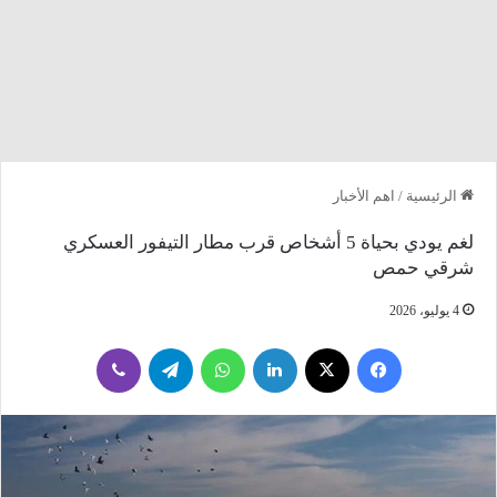
الرئيسية
/
اهم الأخبار
لغم يودي بحياة 5 أشخاص قرب مطار التيفور العسكري
شرقي حمص
4 يوليو، 2026
فيسبوك
‫X
لينكدإن
واتساب
تيلقرام
ڤايبر