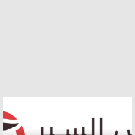
سفيرة
سويسرا
في
فنزويلا
تثير
أزمة