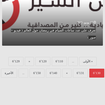
في
)
رمضان
حول
العالم
(
17 يونيو، 2015
فيديو
تعرف على عدد ساعات الصيام في رمضان حول العالم ( فيديو +
+
صور
صور )
)
« الأولى
...
6٬110
6٬120
«
6٬129
6٬130
6٬131
»
6٬140
6٬150
...
الأخيرة