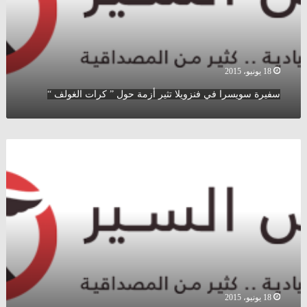
حول
”
كرات
الغولف
“
18 يونيو، 2015
سفيرة سويسرا في فنزويلا تثير أزمة حول ” كرات الغولف “
إيطاليا
تضبط
”
كوكايين
”
بقيمة
مليار
دولار
18 يونيو، 2015