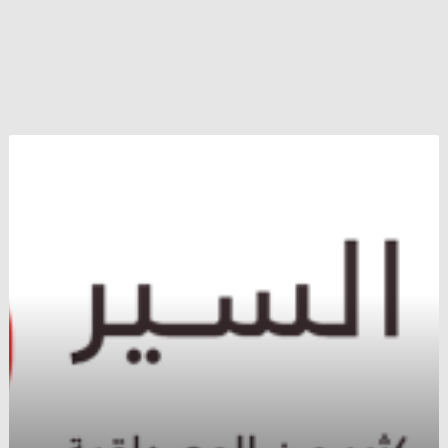
ولاية
هندية
تفرض
غرامات
و
عقوبات
على
المضبوطين
بالبصق
في
الأماكن
العامة