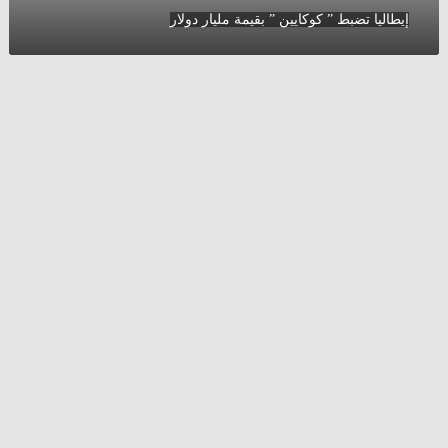
إيطاليا تضبط ” كوكايين ” بقيمة مليار دولار