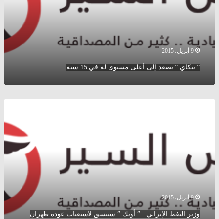
مستوى
له
في
15
سنة
9 أبريل، 2015
” نيكاي ” يصعد إلى أعلى مستوى له في 15 سنة
وزير
النفط
الإيراني
:
”
أوبك
”
ستنسق
لاستعياب
عودة
9 أبريل، 2015
طهران
وزير النفط الإيراني : ” أوبك ” ستنسق لاستعياب عودة طهران
إلى