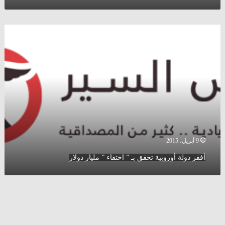
\
4
\
أفقر
2015
دولة
(
أوروبية
محدث
تحقق
)
بـ
”
اختفاء
”
مليار
دولار
9 أبريل، 2015
أفقر دولة أوروبية تحقق بـ ” اختفاء ” مليار دولار