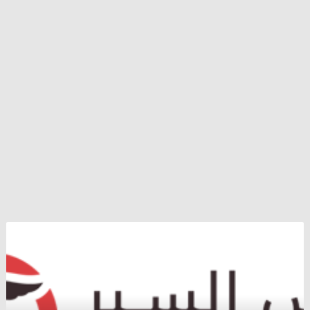
”
نيكاي
”
يصعد
إلى
أعلى