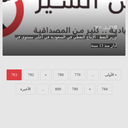
في
السعودية
في
أعلى
مستوى
8 أبريل، 2015
في
وزير النفط : الإنتاج النفطي في السعودية في أعلى مستوى في
آذار
منذ
آذار منذ 13 سنة
13
سنة
« الأولى
...
770
780
«
782
783
784
»
790
800
...
الأخيرة