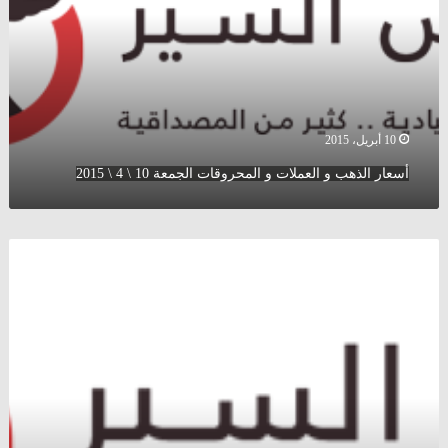
و
المحروقات
الجمعة
10
\
4
\
10 أبريل، 2015
2015
أسعار الذهب و العملات و المحروقات الجمعة 10 \ 4 \ 2015
عملاق
جديد
في
قطاع
الطاقة
حجمه
300
بليون
دولار