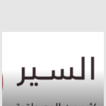
الدولار
يتراجع
أمام
الين
و
الذهب
فوق
1200
دولار