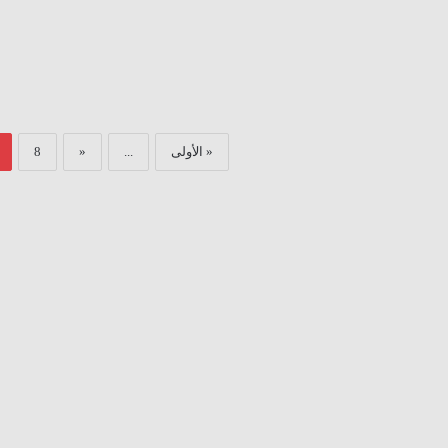
« الأولى
...
«
8