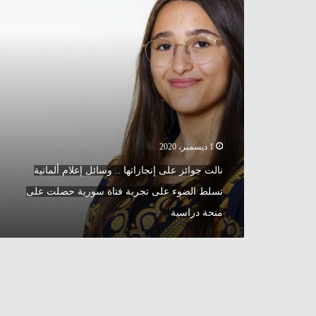
وسائل
إعلام
ألمانية
تسلط
الضوء
على
تجربة
فتاة
سورية
حصلت
1 ديسمبر، 2020
على
منحة
نالت جوائز على إنجازاتها .. وسائل إعلام ألمانية
دراسية
تسلط الضوء على تجربة فتاة سورية حصلت على
منحة دراسية