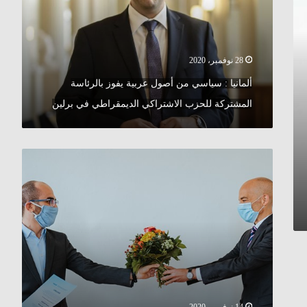
عربية
يفوز
بالرئاسة
المشتركة
للحزب
28 نوفمبر، 2020
الاشتراكي
ألمانيا : سياسي من أصول عربية يفوز بالرئاسة
الديمقراطي
في
المشتركة للحزب الاشتراكي الديمقراطي في برلين
برلين
ألمانيا
:
تكريم
طالب
سوري
حقق
إنجازات
مميزة