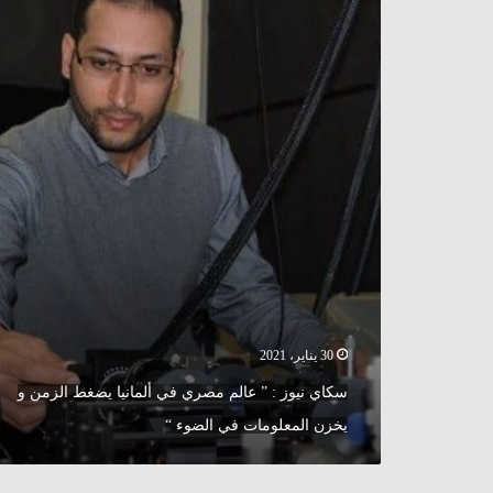
نيوز
:
”
عالم
مصري
في
ألمانيا
يضغط
الزمن
و
يخزن
المعلومات
في
الضوء
“
30 يناير، 2021
سكاي نيوز : ” عالم مصري في ألمانيا يضغط الزمن و
يخزن المعلومات في الضوء “