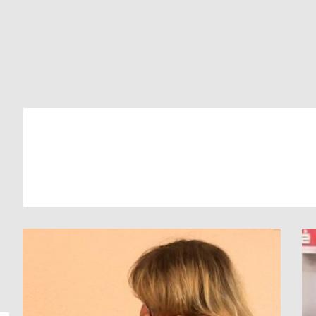
توفي
ابنها
قبل
أسابيع
من
تعرفها