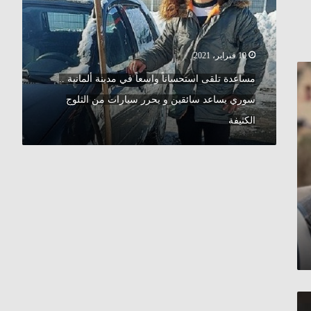
في
مدينة
ألمانية
..
10 فبراير، 2021
سوري
يساعد
مساعدة تلقى استحساناً واسعاً في مدينة ألمانية ..
سائقين
سوري يساعد سائقين و يحرر سيارات من الثلوج
و
يحرر
الكثيفة
سيارات
من
الثلوج
الكثيفة