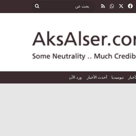
‫X
فيسبوك
واتساب
ملخص الموقع RSS
بحث
عن
أخبار
نيوميديا
أحدث الأخبار
ورد الآن