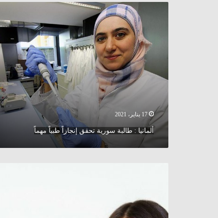
ألمانيا
:
طالبة
سورية
تحقق
إنجازاً
طبياً
مهماً
17 يناير، 2021
ألمانيا : طالبة سورية تحقق إنجازاً طبياً مهماً
نالت
جوائز
على
إنجازاتها
..