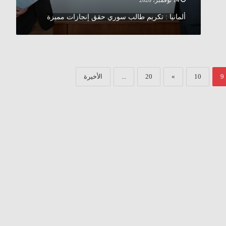
14 نوفمبر، 2020
ألمانيا : تكريم طالب سوري حقق إنجازات مميزة
9
10
»
20
...
الأخيرة