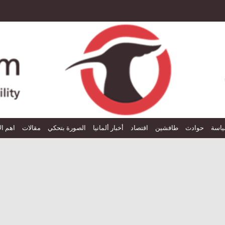
اسة
حوادث
طافشين
اقتصاد
أخبار ألمانيا
الصورة بتحكي
مقالات
اهم ال