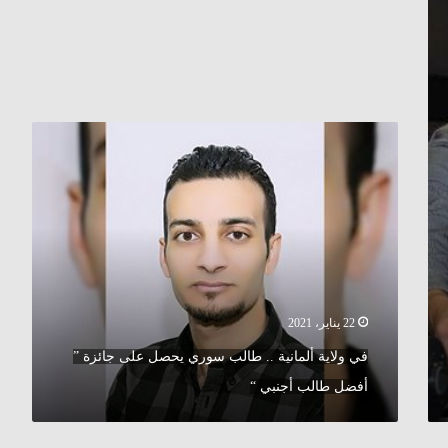
في
ولاية
ألمانية
..
طالب
سوري
يحصل
على
جائزة
”
22 يناير، 2021
أفضل
في ولاية ألمانية .. طالب سوري يحصل على جائزة ”
طالب
أجنبي
أفضل طالب أجنبي “
“