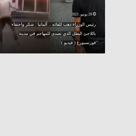
:
شكر
29 يونيو، 2021
واحتفاء
باللاجئ
رئيس الوزراء ذهب للقائه .. ألمانيا : شكر واحتفاء
البطل
باللاجئ البطل الذي تصدى للمهاجم في مدينة
الذي
تصدى
فورتسبورغ ( فيديو )
للمهاجم
في
مدينة
فورتسبورغ
(
فيديو
)