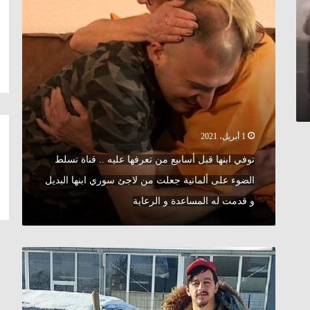
عليه
..
قناة
تسلط
الضوء
على
ألمانية
جعلت
من
1 أبريل، 2021
لاجئ
سوري
توفي ابنها قبل أسابيع من تعرفها عليه .. قناة تسلط
ابنها
الضوء على ألمانية جعلت من لاجئ سوري ابنها البديل
البديل
و
و قدمت له المساعدة و الرعاية
قدمت
له
المساعدة
مساعدة
و
تلقى
الرعاية
استحساناً
واسعاً