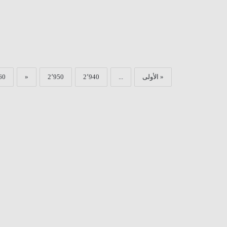
« الأولى
...
2٬940
2٬950
«
60