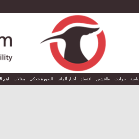
اسة
حوادث
طافشين
اقتصاد
أخبار ألمانيا
الصورة بتحكي
مقالات
اهم ال