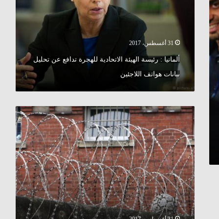
للهجرة
تدافع
عن
تحليل
بيانات
31 أغسطس، 2017
هواتف
ألمانيا : رئيسة الهيئة الاتحادية للهجرة تدافع عن تحليل
اللاجئين
بيانات هواتف اللاجئين
أربعيني
سوري
ينتحر
شنقاً
داخل
زنزانته
في
ألمانيا