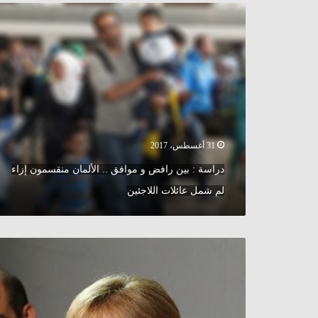
دراسة
:
بين
رافض
و
موافق
..
الألمان
منقسمون
إزاء
31 أغسطس، 2017
لم
دراسة : بين رافض و موافق .. الألمان منقسمون إزاء
شمل
عائلات
لم شمل عائلات اللاجئين
اللاجئين
ألمانيا
:
ميركل
تعلن
عن