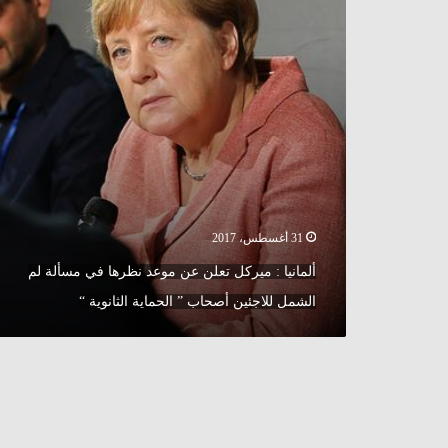
موعد
نظرها
في
مسألة
لم
الشمل
للاجئين
أصحاب
”
الحماية
الثانوية
“
31 أغسطس، 2017
ألمانيا : ميركل تعلن عن موعد نظرها في مسألة لم
الشمل للاجئين أصحاب ” الحماية الثانوية “