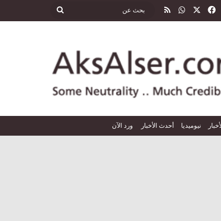
‫X
فيسبوك
واتساب
ملخص الموقع RSS
بحث
عن
أخبار
نيوميديا
أحدث الأخبار
ورد الآن