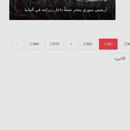
31 أغسطس، 2017
أربعيني سوري ينتحر شنقاً داخل زنزانته في ألمانيا
...
2٬980
2٬970
»
2٬962
2٬961
2٬9
الأخيرة