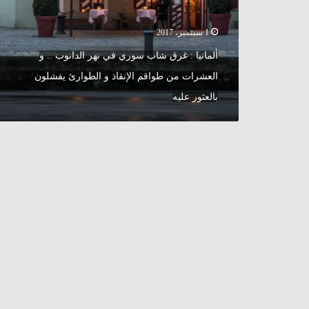
نهر
الدانوب
1 سبتمبر، 2017
..
و
ألمانيا : غرق شاب سوري في نهر الدانوب .. و
العشرات
العشرات من طواقم الإنقاذ و الطوارئ يفشلون
من
طواقم
بالعثور عليه
الإنقاذ
و
الطوارئ
يفشلون
بالعثور
عليه