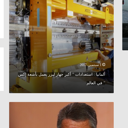
ليزر
يعمل
بأشعة
إكس
”
في
العالم
1 سبتمبر، 2017
ألمانيا : استعدادات ” أكبر جهاز ليزر يعمل بأشعة إكس
” في العالم
دعوات
لسحب
السلاح
النووي