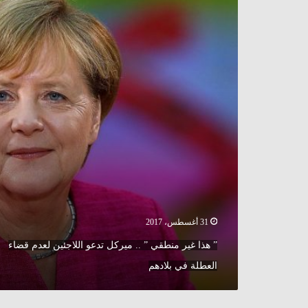
هذا
للإيجار
غير
“
منطقي
”
..
ميركل
تدعو
اللاجئين
لعدم
قضاء
العطلة
في
بلادهم
31 أغسطس، 2017
” هذا غير منطقي ” .. ميركل تدعو اللاجئين لعدم قضاء
العطلة في بلادهم