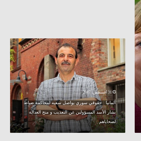
ألمانيا
:
حقوقي
سوري
يواصل
سعيه
لمحاكمة
ضباط
31 أغسطس، 2017
بشار
الأسد
ألمانيا : حقوقي سوري يواصل سعيه لمحاكمة ضباط
المسؤولين
بشار الأسد المسؤولين عن التعذيب و منح العدالة
عن
التعذيب
لضحاياهم
و
منح
العدالة