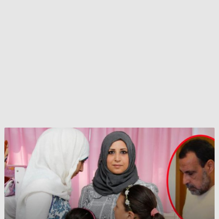
السجن
لسوري
حاول
قتل
زوجته
الأردنية
”
ذبحاً
”