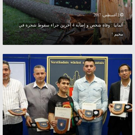
آخرين
جراء
سقوط
2 أغسطس، 2017
شجرة
ألمانيا : وفاة شخص و إصابة 4 آخرين جراء سقوط شجرة في
في
مخيم
مخيم !
!
بينهم
عرب
و
مسلمون
..
تكريم
الشبان
الذين
تصدوا
للاجئ
قتل
و
جرح