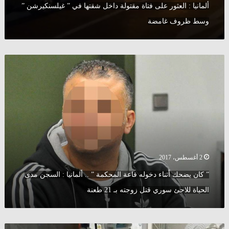
ألمانيا : العثور على فتاة مقتولة داخل شقتها في ” غيلسنكيرشن ”
وسط ظروف غامضة
”
كان
يضحك
أثناء
دخوله
قاعة
المحكمة
”
..
ألمانيا
2 أغسطس، 2017
:
” كان يضحك أثناء دخوله قاعة المحكمة ” .. ألمانيا : السجن مدى
السجن
مدى
الحياة للاجئ سوري قتل زوجته بـ 21 طعنة
الحياة
للاجئ
سوري
ألمانيا