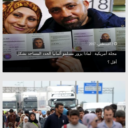
:
لماذا
يزور
مسلمو
ألمانيا
الجدد
المساجد
بشكل
2 أغسطس، 2017
أقل
مجلة أمريكية : لماذا يزور مسلمو ألمانيا الجدد المساجد بشكل
؟
أقل ؟
لاجئ
سوري
في
ألمانيا
يوجه
رسالة
للاجئين
: