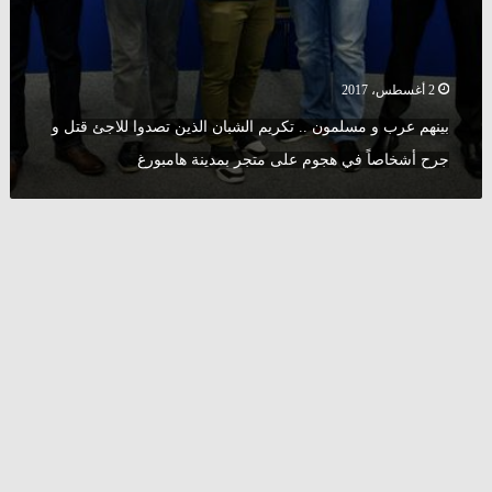
أشخاصاً
في
هجوم
على
2 أغسطس، 2017
متجر
بينهم عرب و مسلمون .. تكريم الشبان الذين تصدوا للاجئ قتل و
بمدينة
هامبورغ
جرح أشخاصاً في هجوم على متجر بمدينة هامبورغ