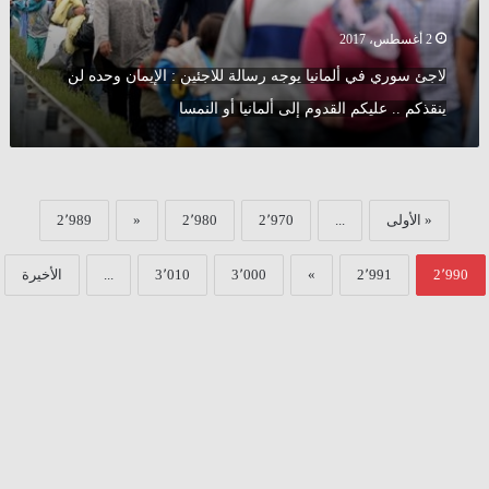
الإيمان
وحده
2 أغسطس، 2017
لن
لاجئ سوري في ألمانيا يوجه رسالة للاجئين : الإيمان وحده لن
ينقذكم
..
ينقذكم .. عليكم القدوم إلى ألمانيا أو النمسا
عليكم
القدوم
إلى
ألمانيا
أو
« الأولى
...
2٬970
2٬980
«
2٬989
النمسا
2٬990
2٬991
»
3٬000
3٬010
...
الأخيرة