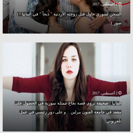
في
2 أغسطس، 2017
ألمانيا
السجن لسوري حاول قتل زوجته الأردنية ” ذبحاً ” في ألمانيا ! (
!
(
صور )
صور
)
ألمانيا
:
صحيفة
تروي
قصة
نجاح
ممثلة
سورية
2 أغسطس، 2017
في
الحصول
ألمانيا : صحيفة تروي قصة نجاح ممثلة سورية في الحصول على
على
مقعد في جامعة الفنون ببرلين .. و على دور رئيسي في عمل
مقعد
في
تلفزيوني
جامعة
الفنون