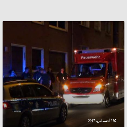
ألمانيا
:
العثور
على
فتاة
مقتولة
داخل
شقتها
في
”
غيلسنكيرشن
”
وسط
ظروف
غامضة
2 أغسطس، 2017