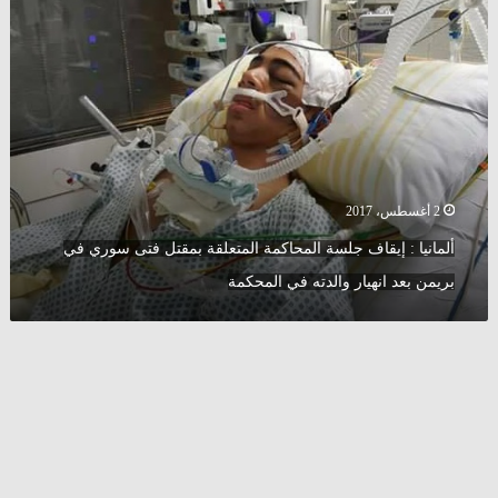
قتل
:
زوجته
إيقاف
بـ
جلسة
21
المحاكمة
طعنة
المتعلقة
بمقتل
فتى
سوري
في
2 أغسطس، 2017
بريمن
ألمانيا : إيقاف جلسة المحاكمة المتعلقة بمقتل فتى سوري في
بعد
انهيار
بريمن بعد انهيار والدته في المحكمة
والدته
في
المحكمة