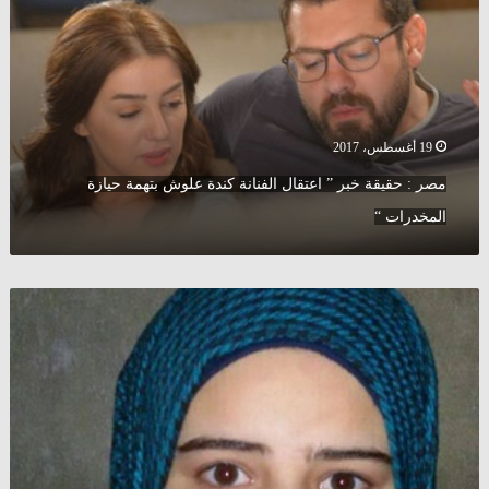
خبر
”
اعتقال
الفنانة
كندة
علوش
بتهمة
19 أغسطس، 2017
حيازة
مصر : حقيقة خبر ” اعتقال الفنانة كندة علوش بتهمة حيازة
المخدرات
“
المخدرات “
فتاة
سورية
مفقودة
في
إدلب