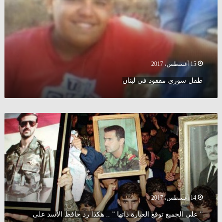
15 أغسطس، 2017
طفل سوري مفقود في لبنان
”
على
الجميع
توقع
العبارة
ذاتها
”
..
14 أغسطس، 2017
هكذا
رد
” على الجميع توقع العبارة ذاتها ” .. هكذا رد حافظ الأسد على
حافظ