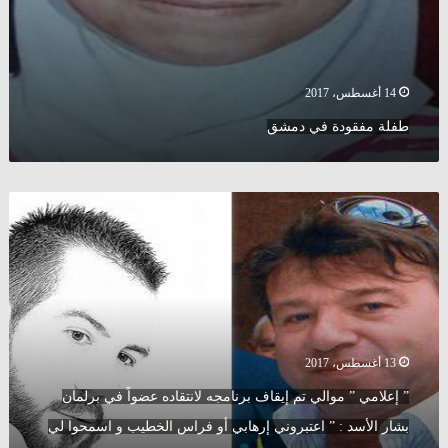
14 أغسطس، 2017
طفلة مفقودة في دمشق
”
إعلامي
”
موالي
تم
إيقاف
برنامجه
لانتقاده
13 أغسطس، 2017
عضواً
في
” إعلامي ” موالي تم إيقاف برنامجه لانتقاده عضواً في برلمان
برلمان
بشار الأسد : ” اعتبروني إرهابي أو فراس الخطيب و اسمحوا لي
بشار