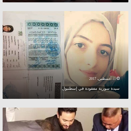
سيدة
سورية
مفقودة
في
إسطنبول
11 أغسطس، 2017
سيدة سورية مفقودة في إسطنبول
حقيقة
خبر
”
تامر