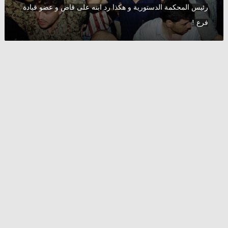
رئيس المحكمة الدستورية و هكذا رد ابنه على قاض و عضو قيادة
الأسد
على
فرع !
رئيس
المحكمة
الدستورية
و
هكذا
رد
ابنه
على
قاض
و
عضو
قيادة
فرع
!