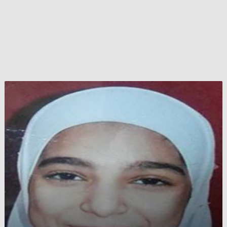
طفلة
مفقودة
في
دمشق