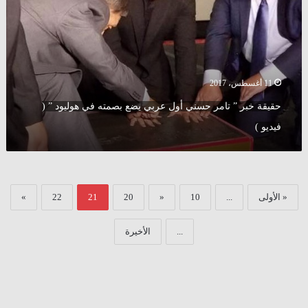
حسني
أول
عربي
يضع
بصمته
في
11 أغسطس، 2017
هوليود
حقيقة خبر ” تامر حسني أول عربي يضع بصمته في هوليود ” (
”
(
فيديو )
فيديو
)
« الأولى
...
10
«
20
21
22
»
...
الأخيرة