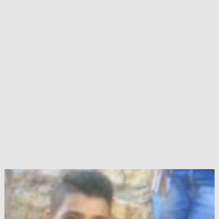
طفل
سوري
مفقود
في
لبنان