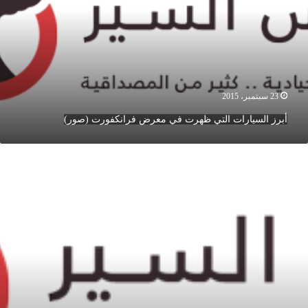
ي
عرض
رانكفورت
صور)
23 سبتمبر، 2015
أبرز السيارات التي ظهرت في معرض فرانكفورت (صور)
لمواقع
لروسية
لعسكرية
لى
لأراضي
لسورية
ور