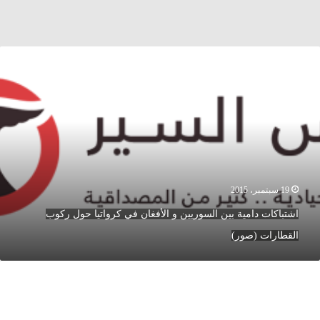
شتباكات
امية
ين
لسوريين
لأفغان
ي
رواتيا
ول
كوب
19 سبتمبر، 2015
لقطارات
اشتباكات دامية بين السوريين و الأفغان في كرواتيا حول ركوب
صور)
القطارات (صور)
مثلو
شار
لأسد
حتفلون