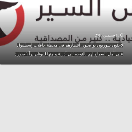
ي
حطة
افلات
‫إسطنبول
لى
مل
18 سبتمبر، 2015
لسماح
‫‏لاجئون سوريون‬ يواصلون انتظارهم في محطة حافلات ‫إسطنبول‬
هم
التوجه
على أمل السماح لهم بالتوجه إلى أدرنة و منها لليونان براً ( صور )
لى
درنة
نها
ليونان
راً
ور