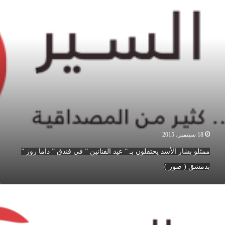
ـ
يد
لفنانين
ي
ندق
اما
وز
دمشق
18 سبتمبر، 2015
ور
ممثلو بشار الأسد يحتفلون بـ ” عيد الفنانين ” في فندق ” داما روز ”
بدمشق ( صور )
‏لاجئون
سوريون
واصلون
نتظارهم