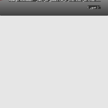
سوية
” ( صور )
وضاع
كثر
ن
60
اب
ي
لدة
ناكر
ريف
مشق
ي
طار
لمصالحة
لوطنية
ور