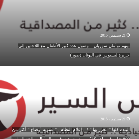
زيرة
يسبوس
ي
ليونان
صور)
21 سبتمبر، 2015
بينهم توأمان سوريان .. وصول عدد كبير الأطفال مع اللاجئين إلى
جزيرة ليسبوس في اليونان (صور)
لبلدة
لها
غرر
ها
.
21 سبتمبر، 2015
علام
لنظام
البلدة كلها ” مغرر بها ” ! .. إعلام النظام : ” تسوية أوضاع ” أكثر من
600 شاب في بلدة كناكر بريف دمشق في إطار ” المصالحة الوطنية