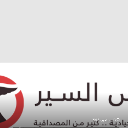
جموعة
ور
ديدة
عناصر
لميلشيات
لشيعية
لمقاتلة
فاعاً
ن
شار
13 سبتمبر، 2015
لأسد