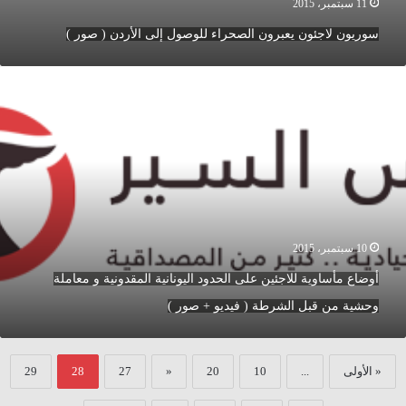
11 سبتمبر، 2015
سوريون لاجئون يعبرون الصحراء للوصول إلى الأردن ( صور )
وضاع
أساوية
لاجئين
لى
لحدود
ليونانية
لمقدونية
عاملة
حشية
10 سبتمبر، 2015
ن
أوضاع مأساوية للاجئين على الحدود اليونانية المقدونية و معاملة
بل
لشرطة
وحشية من قبل الشرطة ( فيديو + صور )
يديو
« الأولى
...
10
20
«
27
28
29
ور