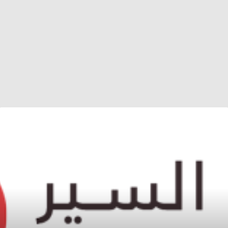
ينهم
وأمان
وريان
.
صول
دد
بير
لأطفال
ع
للاجئين
لى