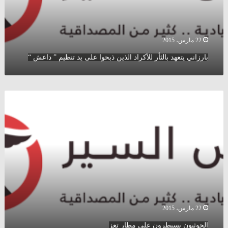
يد
تنظيم
”
داعش
22 مارس، 2015
“
بارزاني يتعهد بالثأر للأكراد الذين ذبحوا على يد تنظيم ” داعش “
الحوثيون
يسيطرون
على
مطار
تعز
22 مارس، 2015
الحوثيون يسيطرون على مطار تعز