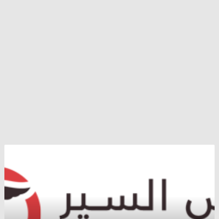
بارزاني
يتعهد
بالثأر
للأكراد
الذين
ذبحوا
على