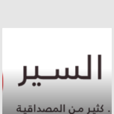
واشنطن
بوست
:
العقاب
السعودي
الحازم
أوجع
السويد