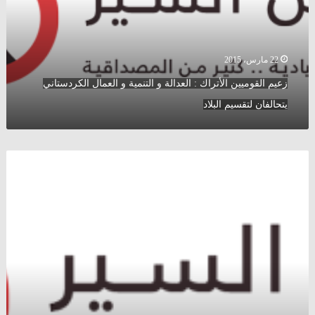
التنمية
و
العمال
الكردستاني
22 مارس، 2015
يتحالفان
زعيم القوميين الأتراك : العدالة و التنمية و العمال الكردستاني
لتقسيم
البلاد
يتحالفان لتقسيم البلاد
9
طلاب
بريطانيين
يدرسون
الطب
توجهوا
لسوريا
للعمل
في
مستشفيات
يسيطر