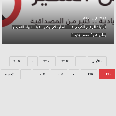
أوجلان
يكرر
دعوته
لإنهاء
21 مارس، 2015
التمرد
تركيا : الزعيم الكردي عبد الله أوجلان يكرر دعوته لإنهاء التمرد و
و
يعلن
يعلن عن ” عصر جديد “
عن
”
عصر
جديد
“
« الأولى
...
3٬180
3٬190
«
3٬194
3٬195
3٬196
»
3٬200
3٬210
...
الأخيرة