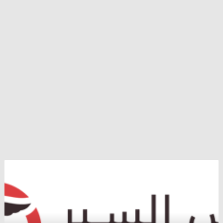
بعد
تجديد
المدارس
و
صيانتها
..