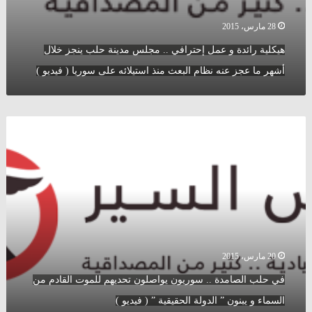
نظام
البعث
28 مارس، 2015
منذ
هيكلية رائدة و عمل إحترافي .. مجلس مدينة حلب ينجز خلال
استيلائه
على
أشهر ما عجز عنه نظام البعث منذ استيلائه على سوريا ( فيديو )
سوريا
(
فيديو
في
)
حلب
الصامدة
..
سوريون
يواصلون
تحديهم
للموت
القادم
من
20 مارس، 2015
السماء
في حلب الصامدة .. سوريون يواصلون تحديهم للموت القادم من
و
يبنون
السماء و يبنون ” الدولة الحقيقية ” ( فيديو )