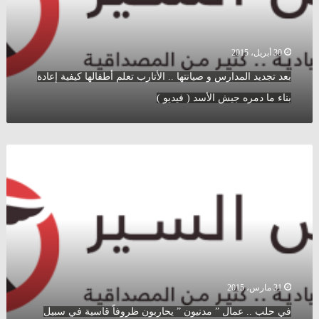
الأتارب
تعلم
أطفالها
كيفية
30 أبريل، 2015
إعادة
بعد تجديد المدارس و صيانتها .. الأتارب تعلم أطفالها كيفية إعادة
بناء
ما
بناء ما دمره جيش الأسد ( فيديو )
دمره
جيش
الأسد
في
(
حلب
فيديو
..
)
عمال
”
مدنيون
”
يحاربون
ظروفاً
قاسية
31 مارس، 2015
في
في حلب .. عمال ” مدنيون ” يحاربون ظروفاً قاسية في سبيل
سبيل