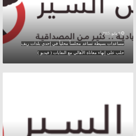
محلياً
في
إحدى
بلدات
ريف
حلب
9 مايو، 2015
على
مساعدات بسيطة تساعد مجلساً محلياً في إحدى بلدات ريف
إنهاء
معاناة
حلب على إنهاء معاناة الأهالي مع النفايات ( فيديو )
الأهالي
مع
النفايات
فرن
(
آلي
فيديو
حديث
)
يبعث
الحياة
في
بلدات
بريف
إدلب
من