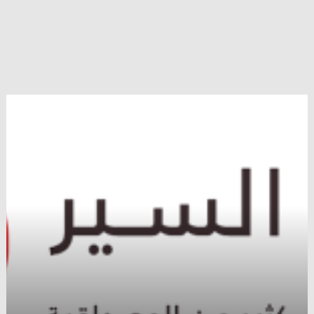
هيكلية
رائدة
و
عمل
إحترافي
..
مجلس
مدينة
حلب
ينجز
خلال
أشهر
ما
عجز
عنه