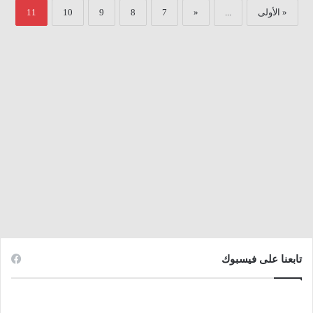
« الأولى
...
«
7
8
9
10
11
تابعنا على فيسبوك