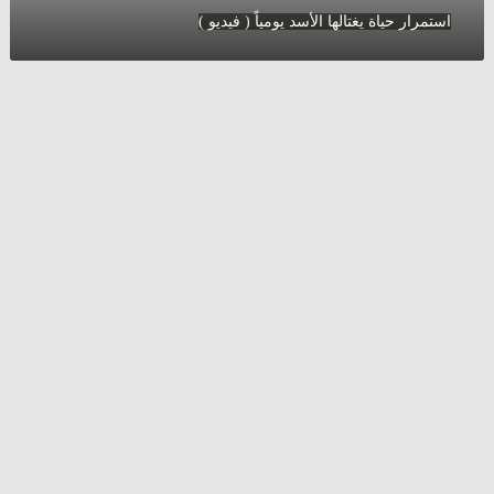
استمرار
استمرار حياة يغتالها الأسد يومياً ( فيديو )
حياة
يغتالها
الأسد
يومياً
(
فيديو
)