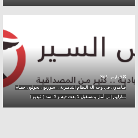
”
الدولة
الحقيقية
صامدون
”
في
(
وجه
فيديو
آلة
)
النظام
التدميرية
..
سوريون
يحولون
حطام
9 مارس، 2015
منازلهم
صامدون في وجه آلة النظام التدميرية .. سوريون يحولون حطام
إلى
أمل
منازلهم إلى أمل بمستقبل لا بعث فيه و لا أسد ( فيديو )
بمستقبل
لا
بعث
فيه
و
لا