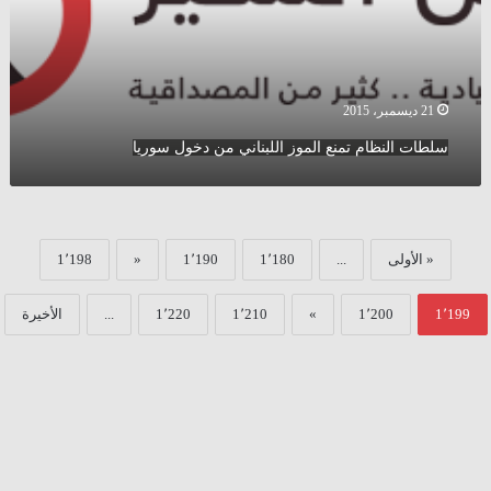
دخول
سوريا
21 ديسمبر، 2015
سلطات النظام تمنع الموز اللبناني من دخول سوريا
« الأولى
...
1٬180
1٬190
«
1٬198
1٬199
1٬200
»
1٬210
1٬220
...
الأخيرة