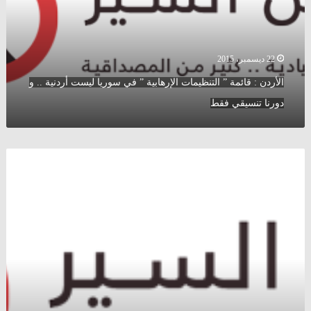
”
في
سوريا
ليست
22 ديسمبر، 2015
أردنية
الأردن : قائمة ” التنظيمات الإرهابية ” في سوريا ليست أردنية .. و
..
و
دورنا تنسيقي فقط
دورنا
تنسيقي
فقط
أحمد
حسون
:
هجرة
الشعب
السوري
إلى
الخارج
”
كذبة
إعلامية