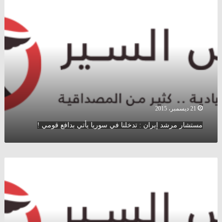
مرشد
إيران
:
تدخلنا
في
سوريا
يأتي
بدافع
قومي
!
21 ديسمبر، 2015
مستشار مرشد إيران : تدخلنا في سوريا يأتي بدافع قومي !
سلطات
النظام
تمنع
الموز
اللبناني
من