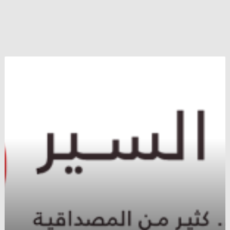
بان
كي
مون
”
يأسف
”
لاستمرار
نظام
بشار
الأسد
بقصف
السوريين
بالأسلحة
العشوائية