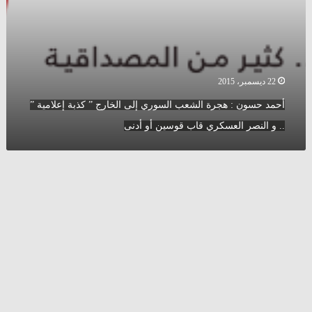
”
..
و
النصر
العسكري
قاب
22 ديسمبر، 2015
قوسين
أحمد حسون : هجرة الشعب السوري إلى الخارج ” كذبة إعلامية ”
أو
أدنى
.. و النصر العسكري قاب قوسين أو أدنى