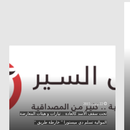
تحت
سقف
الأسد
كالعادة
..
تيارات
و
هيئات
المعارضة
الموالية
22 يونيو، 2015
تسلم
تحت سقف الأسد كالعادة .. تيارات و هيئات المعارضة
دي
ميستورا
الموالية تسلم دي ميستورا ” خارطة طريق “
”