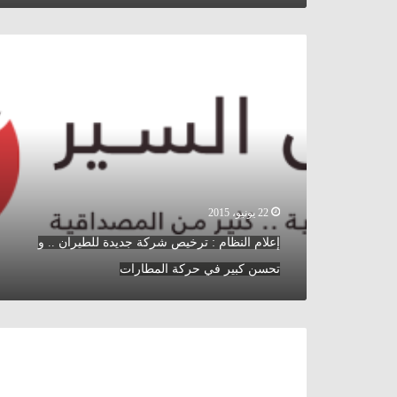
إعلام
النظام
:
ترخيص
شركة
جديدة
للطيران
..
و
تحسن
22 يونيو، 2015
كبير
إعلام النظام : ترخيص شركة جديدة للطيران .. و
في
حركة
تحسن كبير في حركة المطارات
المطارات
منظمة
”
أطباء
بلا