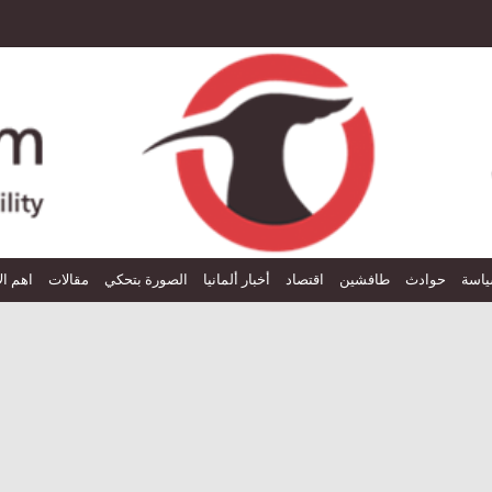
اسة
حوادث
طافشين
اقتصاد
أخبار ألمانيا
الصورة بتحكي
مقالات
اهم ال