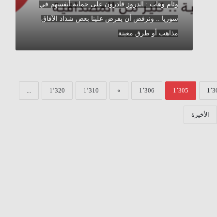
سوريا
وئام وهاب : الدروز قادرون على حماية أنفسهم في
..
سوريا .. ونرفض أن يفرض علينا بعض شذاذ الآفاق
ونرفض
أن
مذاهب أو طرق معينة
يفرض
علينا
بعض
شذاذ
الآفاق
...
1٬320
1٬310
»
1٬306
1٬305
1٬3
مذاهب
أو
طرق
الأخيرة
معينة