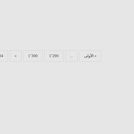
« الأولى
...
1٬290
1٬300
«
04