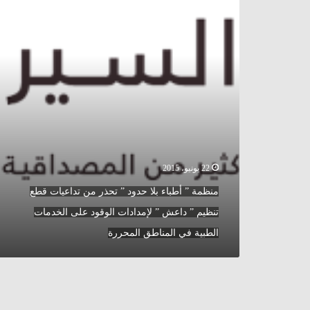
حدود
”
تحذر
من
تداعيات
قطع
تنظيم
”
داعش
”
لإمدادات
22 يونيو، 2015
الوقود
على
منظمة ” أطباء بلا حدود ” تحذر من تداعيات قطع
الخدمات
تنظيم ” داعش ” لإمدادات الوقود على الخدمات
الطبية
في
الطبية في المناطق المحررة
المناطق
المحررة