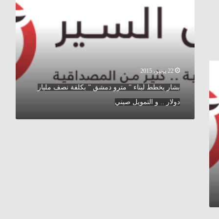
”
مترو
دمشق
”
بكلفة
نصف
مليار
22 يونيو، 2015
دولار
بشار يخطط لبناء ” مترو دمشق ” بكلفة نصف مليار
..
و
دولار .. و التمويل صيني
التمويل
صيني