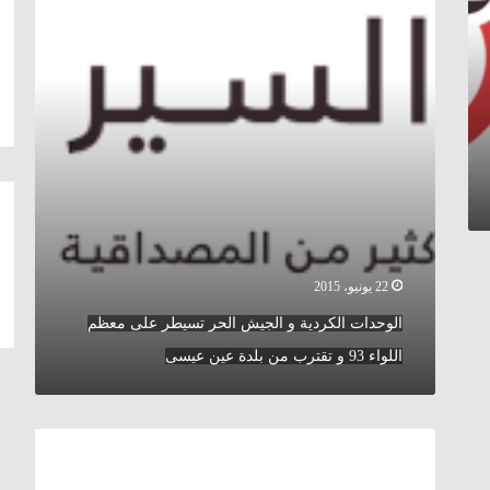
الحر
تسيطر
على
معظم
اللواء
93
و
تقترب
من
بلدة
عين
عيسى
22 يونيو، 2015
الوحدات الكردية و الجيش الحر تسيطر على معظم
اللواء 93 و تقترب من بلدة عين عيسى
بشار
يخطط
لبناء