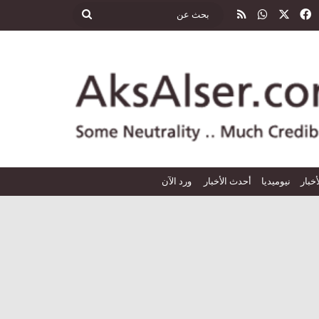
‫X
فيسبوك
واتساب
ملخص الموقع RSS
بحث
عن
أخبار
نيوميديا
أحدث الأخبار
ورد الآن