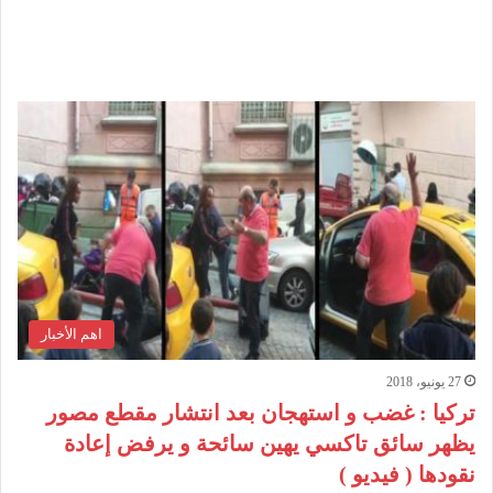
اهم الأخبار
27 يونيو، 2018
تركيا : غضب و استهجان بعد انتشار مقطع مصور
يظهر سائق تاكسي يهين سائحة و يرفض إعادة
نقودها ( فيديو )