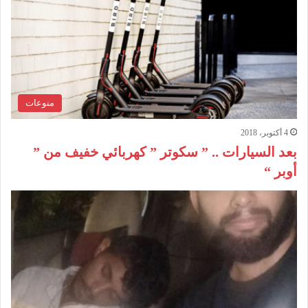
منوعات
4 أكتوبر، 2018
بعد السيارات .. ” سكوتر ” كهربائي خفيف من ”
أوبر “