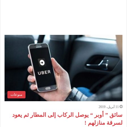
منوعات
11 أبريل، 2019
سائق ” أوبر “ يوصل الركاب إلى المطار ثم يعود
لسرقة منازلهم !