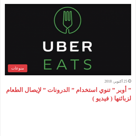
منوعات
25 أكتوبر، 2018
” أوبر ” تنوي استخدام ” الدرونات ” لإيصال الطعام
لزبائنها ( فيديو )