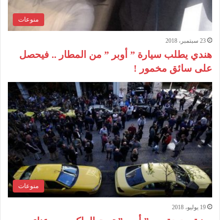
منوعات
23 سبتمبر، 2018
هندي يطلب سيارة ” أوبر ” من المطار .. فيحصل
على سائق مخمور !
منوعات
19 يوليو، 2018