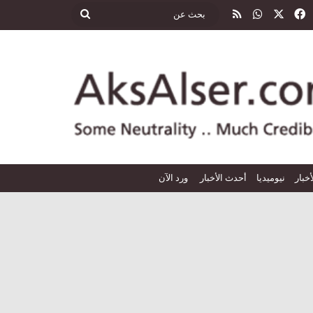
‫X
فيسبوك
واتساب
ملخص الموقع RSS
بحث
عن
أخبار
نيوميديا
أحدث الأخبار
ورد الآن