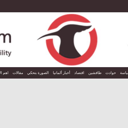
اسة
حوادث
طافشين
اقتصاد
أخبار ألمانيا
الصورة بتحكي
مقالات
اهم ال