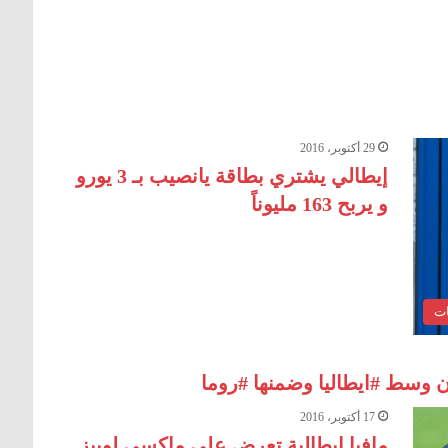
29 أكتوبر، 2016
إيطالي يشتري بطاقة يانصيب بـ 3 يورو
و يربح 163 مليوناً
ات
 وسط #ايطاليا وضمنها #روما
17 أكتوبر، 2016
مافيا إيطالية تعرض على ماكسي لوبيز