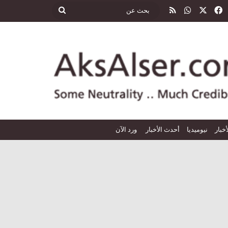
‫X
فيسبوك
واتساب
ملخص الموقع RSS
بحث
عن
أخبار
نيوميديا
أحدث الأخبار
ورد الآن