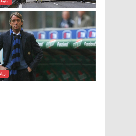
منوع
ريا