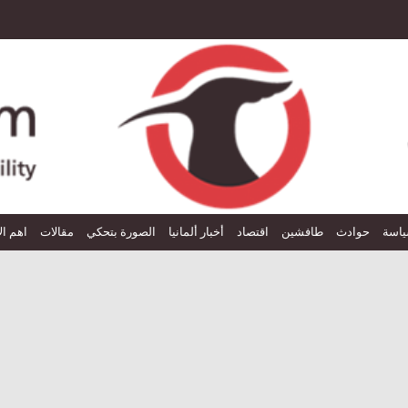
اسة
حوادث
طافشين
اقتصاد
أخبار ألمانيا
الصورة بتحكي
مقالات
اهم ال