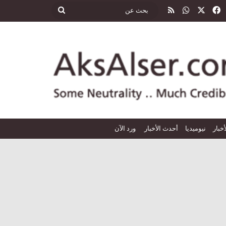
‫X
فيسبوك
واتساب
ملخص الموقع RSS
بحث
عن
أخبار
نيوميديا
أحدث الأخبار
ورد الآن