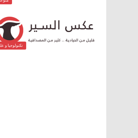
منوع
تكنولوجيا و عل