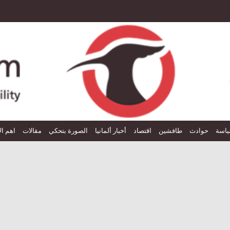
اسة
حوادث
طافشين
اقتصاد
أخبار ألمانيا
الصورة بتحكي
مقالات
اهم ال