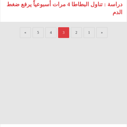
دراسة : تناول البطاطا 4 مرات أسبوعياً يرفع ضغط
الدم
»
5
4
3
2
1
«