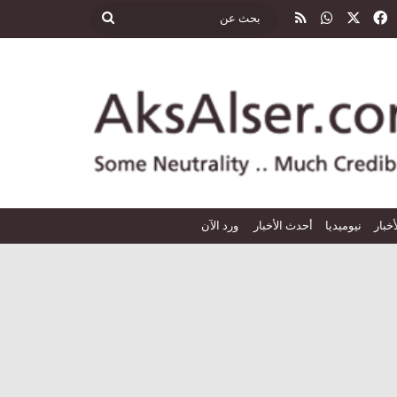
‫X
فيسبوك
واتساب
ملخص الموقع RSS
بحث
عن
أخبار
نيوميديا
أحدث الأخبار
ورد الآن