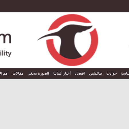
اسة
حوادث
طافشين
اقتصاد
أخبار ألمانيا
الصورة بتحكي
مقالات
اهم ال