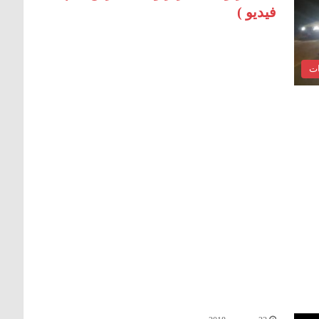
فيديو )
ات