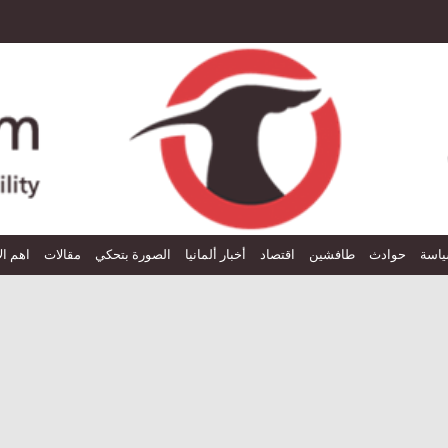
اسة
حوادث
طافشين
اقتصاد
أخبار ألمانيا
الصورة بتحكي
مقالات
اهم ال