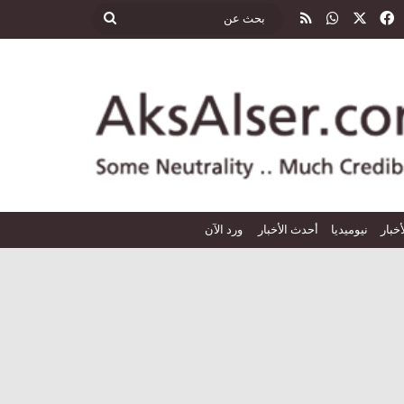
‫X
فيسبوك
واتساب
ملخص الموقع RSS
بحث
عن
أخبار
نيوميديا
أحدث الأخبار
ورد الآن