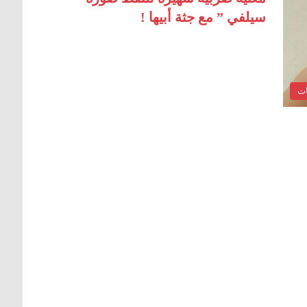
سيلفي ” مع جثة أبيها !
ات