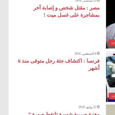
23 سبتمبر، 2018
مصر : مقتل شخص و إصابة آخر
بمشاجرة على غسل ميت !
ات
8 أغسطس، 2018
فرنسا : اكتشاف جثة رجل متوفى منذ 6
أشهر
ات
22 يوليو، 2018
مغنية صربية شهيرة تلتقط صورة ”