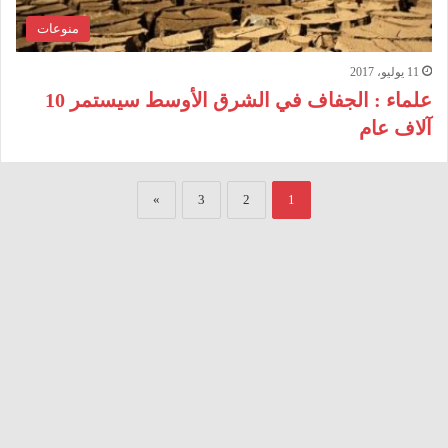
منوعات
11 يوليو، 2017
علماء : الجفاف في الشرق الأوسط سيستمر 10
آلاف عام
»
3
2
1