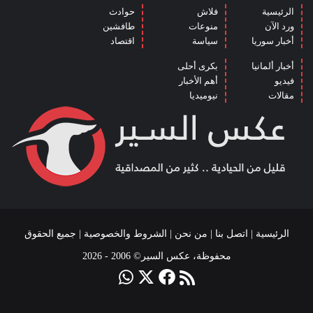
الرئيسية
فلاش
حوادث
ورد الآن
منوعات
طافشين
أخبار سوريا
سياسة
اقتصاد
أخبار ألمانيا
بكرى أحلى
فيديو
أهم الأخبار
مقالات
نيوميديا
الرئيسية
|
اتصل بنا
|
من نحن
|
الشروط والخصوصية
| جميع الحقوق
محفوظة، عكس السير© 2006 - 2026