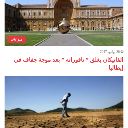
منوعات
26 يوليو، 2017
الفاتيكان يغلق ” نافوراته ” بعد موجة جفاف في
إيطاليا