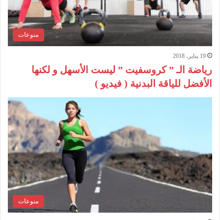
منوعات
19 يناير، 2018
رياضة الـ ” كروسفيت ” ليست الأسهل و لكنها
الأفضل للياقة البدنية ( فيديو )
منوعات