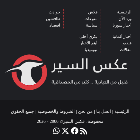
الرئيسية
فلاش
حوادث
ورد الآن
منوعات
طافشين
أخبار سوريا
سياسة
اقتصاد
أخبار ألمانيا
بكرى أحلى
فيديو
أهم الأخبار
مقالات
نيوميديا
الرئيسية
|
اتصل بنا
|
من نحن
|
الشروط والخصوصية
| جميع الحقوق
محفوظة، عكس السير© 2006 - 2026