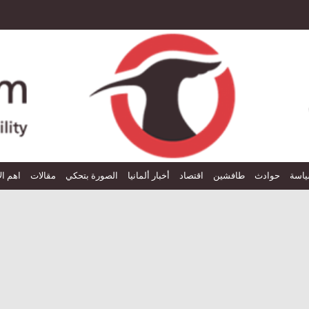
اسة
حوادث
طافشين
اقتصاد
أخبار ألمانيا
الصورة بتحكي
مقالات
اهم ال