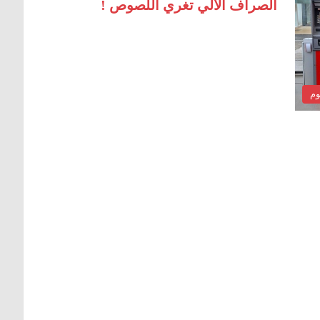
الصراف الآلي تغري اللصوص !
وم