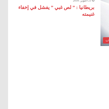
21 أكتوبر، 2016
بريطانيا : ” لص غبي ” يفشل في إخفاء
غنيمته
ات