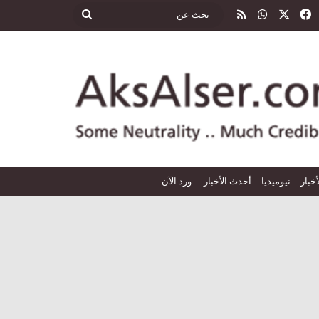
‫X
فيسبوك
واتساب
ملخص الموقع RSS
بحث
عن
أخبار
نيوميديا
أحدث الأخبار
ورد الآن