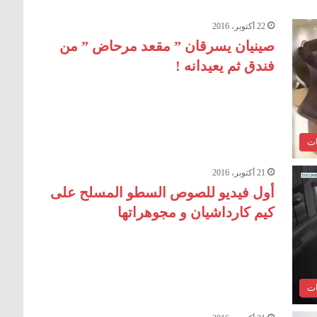
22 أكتوبر، 2016
صينيان يسرقان ” مقعد مرحاض ” من
فندق ثم يعيدانه !
ات
21 أكتوبر، 2016
أول فيديو للصوص السطو المسلح على
كيم كارداشيان و مجوهراتها
ات