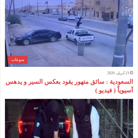
منوعات
23 أبريل، 2020
السعودية : سائق متهور يقود بعكس السير و يدهس
آسيوياً ( فيديو )