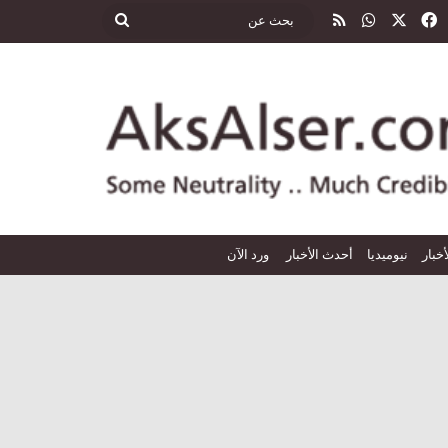
‫X
فيسبوك
واتساب
ملخص الموقع RSS
بحث
عن
أخبار
نيوميديا
أحدث الأخبار
ورد الآن