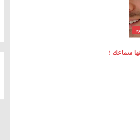
وم
نها سماعك !