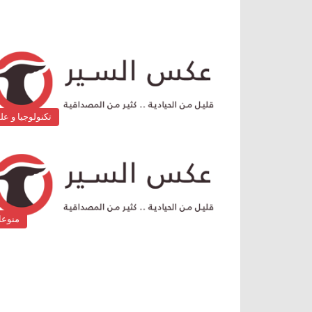
تكنولوجيا و عل
منوع