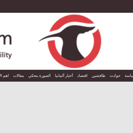
اسة
حوادث
طافشين
اقتصاد
أخبار ألمانيا
الصورة بتحكي
مقالات
اهم ال