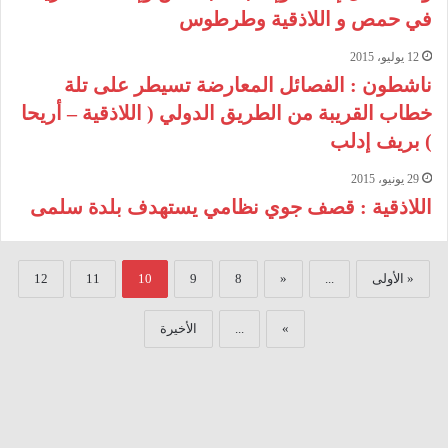
في حمص و اللاذقية وطرطوس
12 يوليو، 2015
ناشطون : الفصائل المعارضة تسيطر على تلة
خطاب القريبة من الطريق الدولي ( اللاذقية – أريحا
) بريف إدلب
29 يونيو، 2015
اللاذقية : قصف جوي نظامي يستهدف بلدة سلمى
« الأولى
...
«
8
9
10
11
12
»
...
الأخيرة