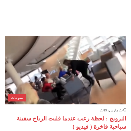
منوعات
26 مارس، 2019
النرويج : لحظة رعب عندما قلبت الرياح سفينة
سياحية فاخرة ( فيديو )