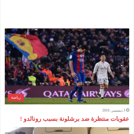
رياضة
5 ديسمبر، 2016
عقوبات منتظرة ضد برشلونة بسبب رونالدو !