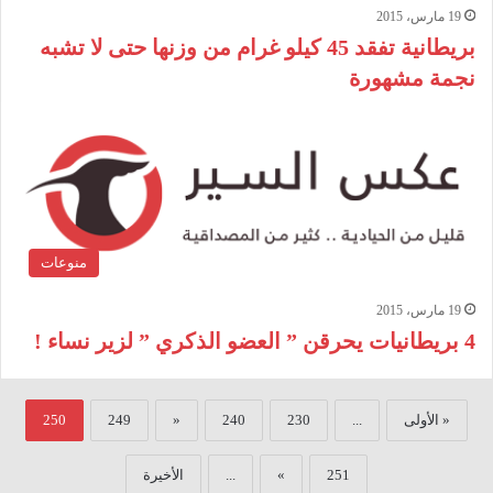
19 مارس، 2015
بريطانية تفقد 45 كيلو غرام من وزنها حتى لا تشبه
نجمة مشهورة
منوعات
19 مارس، 2015
4 بريطانيات يحرقن ” العضو الذكري ” لزير نساء !
« الأولى
...
230
240
«
249
250
251
»
...
الأخيرة