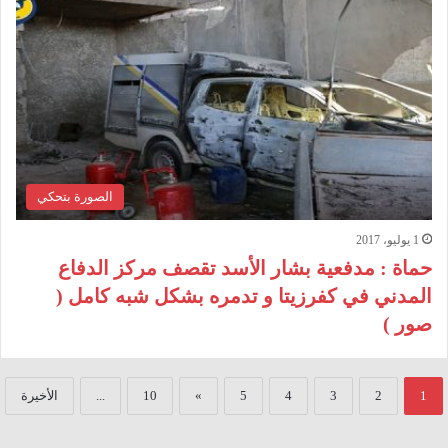
الصورة بتحكي
1 يوليو، 2017
حماة : مدفعية بشار الأسد تقصف مركز الدفاع
المدني في كفرزيتا و تدمره بشكل شبه كامل (
صور )
1
2
3
4
5
»
10
...
الأخيرة