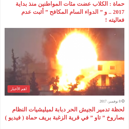
حماة : الكلاب عضت مئات المواطنين منذ بداية
2017 .. و ” الدواء السام المكافح ” أثبت عدم
فعاليته !
اهم الأخبار
8 نوفمبر، 2017
لحظة تدمير الجيش الحر دبابة لميليشيات النظام
بصاروخ ” تاو ” في قرية الزغبة بريف حماة ( فيديو )