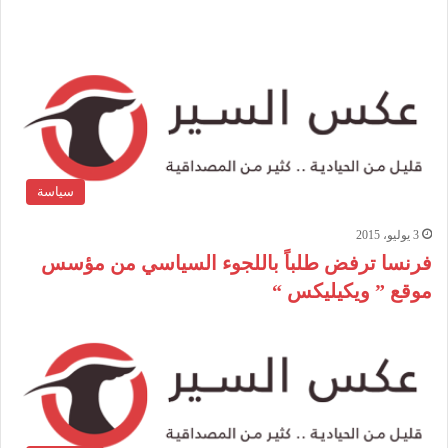
سياسة
3 يوليو، 2015
فرنسا ترفض طلباً باللجوء السياسي من مؤسس
موقع ” ويكيليكس “