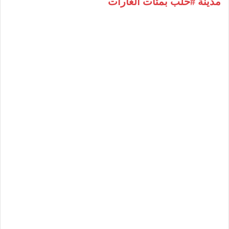
مدينة #حلب بمئات الغارات