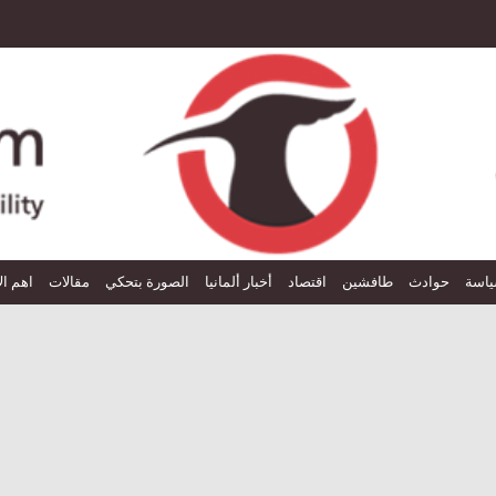
اسة
حوادث
طافشين
اقتصاد
أخبار ألمانيا
الصورة بتحكي
مقالات
اهم ال