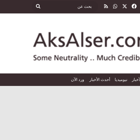
‫X
فيسبوك
واتساب
ملخص الموقع RSS
بحث
عن
أخبار
نيوميديا
أحدث الأخبار
ورد الآن