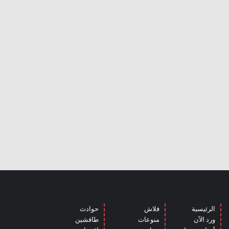
الرئيسية
فلاش
حوادث
ورد الآن
منوعات
طافشين