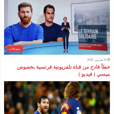
منوعات
31 مارس، 2020
خطأ فادح من قناة تلفزيونية فرنسية بخصوص
ميسي ( فيديو )