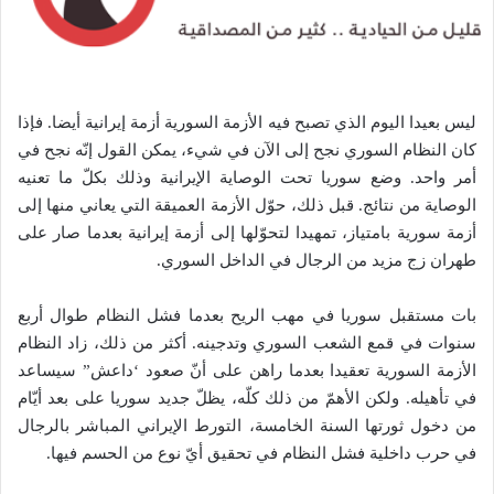
ليس بعيدا اليوم الذي تصبح فيه الأزمة السورية أزمة إيرانية أيضا. فإذا
كان النظام السوري نجح إلى الآن في شيء، يمكن القول إنّه نجح في
أمر واحد. وضع سوريا تحت الوصاية الإيرانية وذلك بكلّ ما تعنيه
الوصاية من نتائج. قبل ذلك، حوّل الأزمة العميقة التي يعاني منها إلى
أزمة سورية بامتياز، تمهيدا لتحوّلها إلى أزمة إيرانية بعدما صار على
طهران زج مزيد من الرجال في الداخل السوري.
بات مستقبل سوريا في مهب الريح بعدما فشل النظام طوال أربع
سنوات في قمع الشعب السوري وتدجينه. أكثر من ذلك، زاد النظام
الأزمة السورية تعقيدا بعدما راهن على أنّ صعود ‘داعش” سيساعد
في تأهيله. ولكن الأهمّ من ذلك كلّه، يظلّ جديد سوريا على بعد أيّام
من دخول ثورتها السنة الخامسة، التورط الإيراني المباشر بالرجال
في حرب داخلية فشل النظام في تحقيق أيّ نوع من الحسم فيها.