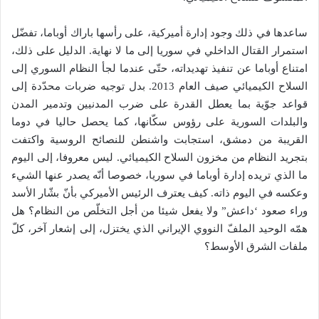
ساعدها في ذلك وجود إدارة أميركية، على رأسها باراك أوباما، تفضّل
استمرار القتال الداخلي في سوريا إلى ما لا نهاية. الدليل على ذلك،
امتناع أوباما عن تنفيذ تهديداته، حتّى عندما لجأ النظام السوري إلى
السلاح الكيميائي صيف العام 2013. بدل توجيه ضربات محدّدة إلى
قواعد جوّية بما يعطل القدرة على ضرب المدنيين وتدمير المدن
والبلدات السورية على رؤوس سكّانها، كما يحصل حاليا في دوما
القريبة من دمشق، استجابت واشنطن للنصائح الروسية واكتفت
بتجريد النظام من مخزون السلاح الكيميائي. ليس معروفا، إلى اليوم
ما الذي تريده إدارة أوباما في سوريا، خصوصا أنّه يصدر عنها الشيء
وعكسه في اليوم ذاته. كيف يعترف الرئيس الأميركي بأنّ بشّار الأسد
وراء صعود ‘داعش” ولا يفعل شيئا من أجل التخلّص من النظام؟ هل
همّه الوحيد الملفّ النووي الإيراني الذي يختزل، إلى إشعار آخر، كلّ
ملفات الشرق الأوسط؟