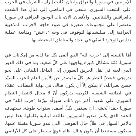
الإيرانيين في سوريا والعراق ولبنان. كانت إيران، الشريك في الحرب
على الشعب السوري، تسعى في الماضي إلى قتال هذا الشعب
بالعراقيين واللبنانيين.. والأفغان. الآن، بات الوجود العراقي في سوريا
مقتصرا على مجموعات صغيرة في ضوء حاجة الأحزاب المذهبية
العراقية إلى ميليشياتها للوقوف في وجه ‘داعش” ومتابعة عملية
تقليص الوجود السنّي في بغداد والمناطق المحيطة بها.
أمّا بالنسبة إلى ‘حزب الله” الذي ألقى بكل ما لديه من إمكانات في
سوريا، ثمّة مشاكل كبيرة يواجهها على كلّ صعيد، بما في ذلك الدور
الذي لعبه في نقل الحريق السوري إلى الداخل اللبناني على نحو
تدريجي. فبغضّ النظر عن كلّ ما يصدر عن الأمين العام للحزب السيّد
حسن نصرالله، لا يمكن إلاّ أن يكون هناك، في نهاية المطاف، عقلاء
في الطائفة الشيعية الكريمة يدركون أنّ لا مجال لانتصار النظام
السوري على شعبه. أكثر من ذلك، سيولّد تورّط ‘حزب الله” في
سوريا حقدا يُخشى أن يستمر، بكلّ أسف، سنوات طويلة. يستهدف
الحقد الذي يكتنز صدور السوريين طائفة لبنانية بكاملها. هذا ليس
بالأمر السهل في ظلّ حال الفوضى التي تبدو سوريا مقبلة عليها.
سيكون مستبعدا أن يكون هناك نظام قويّ يسيطر على كل الأراضي