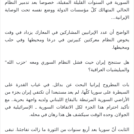
السورية في السنوات القليلة المقبلة، خصوصا بعد تدمير النظام
الحالي المتهالك كلّ مؤسسات الدولة ووضع نفسه تحت الوصاية
الإيرانية…
الواضح أن عدد الإيرانيين المشاركين في المعارك يزداد في وقت
يخوض النظام معركتين كبيرتين في درعا ومحيطها وفي حلب
ومحيطها.
هل ستنجح إيران حيث فشل النظام السوري ومعه ‘حزب الله”
والميليشيات العراقية؟
بات المطروح إيرانيا البحث عن بدائل. في غياب القدرة على
السيطرة على سوريا كلّها، لم يعد مستبعدا أن تكتفي إيران بجزء من
الأراضي السورية المرتبطة بالبقاع اللبناني ولديه واجهة بحرية.. مع
تأكيد احترام هذا الجزء لكل الاتفاقات السورية ـ الإسرائيلية في
الجولان. وحده الوقت سيكشف هل هذا رهان في محله.
الثابت أنّ سوريا بعد أربع سنوات من الثورة ما زالت تفاجئنا. تبقى