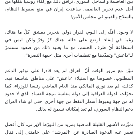
بين العاصمة والساحل السوري. ترافق ذلك مع إلقاء روسيا بثقلها من
أجل عدم تحرير العاصمة. ساعدت إيران في منع سقوط النظام،
بالسلاح والفيتو في مجلس الأمن!
لا وجود، أقلّه إلى اليوم، لقرار دولي بتحرير دمشق. كلّ ما هناك،
رغبة في إبقاء الوضع على حاله. هناك كرّ وفرّ ولكن ليس في
استطاعة أيّ طرف الحسم، مع ما يعنيه ذلك من صعود مستمرّ
لـ”داعش” وتمدّدها مع تنظيمات أخرى مثل ‘جبهة النصرة”.
تبيّن مع مرور الوقت أنّ العراق لم يعد قادرا على توفير الدعم
المطلوب، خصوصا مع استيلاء ‘داعش” على مناطق شاسعة فيه.
كذلك، لم يعد نوري المالكي منذ العام الماضي رئيسا للوزراء، كما
تحوّلت الدولة العراقية إلى دولة مفلسة نتيجة الفساد الذي لا حدود
له من جهة وهبوط أسعار النفط من جهة أخرى. حتى لو شاء العراق
دعم النظام السوري، لم تعد إمكاناته تسمح له بذلك.
تميّزت الأشهر القليلة الماضية بمزيد من التورّط الإيراني. كان أفضل
تعبير عنه الدعوة الصادرة عن ‘المرشد” علي خامنئي إلى قتال