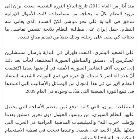
منذ آذار من العام 2011، تاريخ اندلاع الثورة الشعبية، سعت إيران إلى
تزويد النظام بكلّ ما يحتاجه من مساعدات. كانت الأموال الإيرانية
تتدفق في البداية على نحو مباشر. لكنّ الفساد الذي يعاني منه
النظام، حمل إيران على مطالبة النظام بلائحة تتضمن تفاصيل ما
يحتاجه كي يبقى على رجليه، وذلك بديلا من تقديم مبالغ نقدية.
على الصعيد البشري، اكتفت طهران في البداية بإرسال مستشارين
عسكريين إلى دمشق والمناطق السورية المختلفة. لجأت بعد ذلك
إلى تدريب آلاف العناصر السورية الأمنية في أراضيها بعدما اكتشفت
أنّ هذه العناصر لا تمتلك أيّ خبرة في قمع الثورات الشعبية. استفاد
النظام الإيراني في هذا المجال من الوسائل والأساليب التي اعتمدها
في قمع الثورة الشعبية التي هدّدت وجوده في العام 2009.
استطاعت إيران، التي كانت تدفع ثمن معظم الأسلحة التي يحصل
عليها النظام السوري، من روسيا، الحؤول دون تحرير دمشق بعدما
ورّطت ‘حزب الله” والميليشيات المذهبية العراقية في الحرب التي
يشنّها بشّار الأسد على شعبه.. وعندما نجحت في تغطية الاستخدام
المكشوف للسلاح الكيميائي.