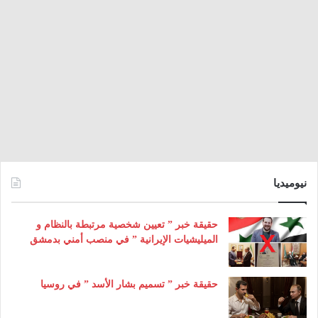
نيوميديا
حقيقة خبر ” تعيين شخصية مرتبطة بالنظام و
الميليشيات الإيرانية ” في منصب أمني بدمشق
حقيقة خبر ” تسميم بشار الأسد ” في روسيا