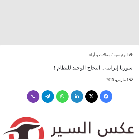
الرئيسية
/
مقالات و آراء
سوريا إيرانية .. النجاح الوحيد للنظام !
1 مارس، 2015
فيسبوك
‫X
لينكدإن
واتساب
تيلقرام
ڤايبر