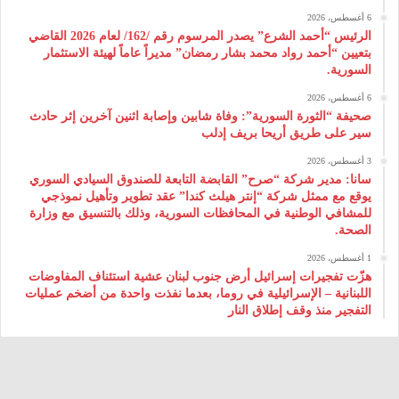
6 أغسطس، 2026
الرئيس “أحمد الشرع” يصدر المرسوم رقم /162/ لعام 2026 ‌القاضي
بتعيين “أحمد رواد محمد بشار رمضان” مديراً عاماً لهيئة ‌الاستثمار
السورية.
6 أغسطس، 2026
صحيفة “الثورة السورية”: وفاة شابين وإصابة اثنين آخرين إثر حادث
سير على طريق أريحا بريف إدلب
3 أغسطس، 2026
سانا: مدير شركة “صرح” القابضة التابعة للصندوق السيادي السوري
يوقع مع ممثل شركة “إنتر هيلث كندا” عقد تطوير وتأهيل نموذجي
للمشافي الوطنية في المحافظات السورية، وذلك بالتنسيق مع وزارة
الصحة.
1 أغسطس، 2026
هزّت تفجيرات إسرائيل أرض جنوب لبنان عشية استئناف المفاوضات
اللبنانية – الإسرائيلية في روما، بعدما نفذت واحدة من أضخم عمليات
التفجير منذ وقف إطلاق النار