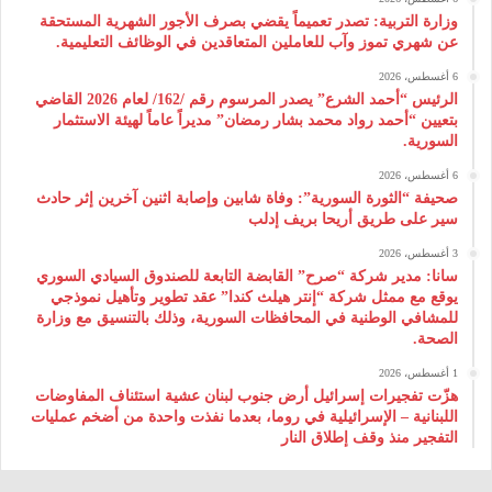
وزارة التربية: تصدر تعميماً يقضي بصرف الأجور الشهرية المستحقة
عن شهري تموز وآب للعاملين المتعاقدين في الوظائف التعليمية.
6 أغسطس، 2026
الرئيس “أحمد الشرع” يصدر المرسوم رقم /162/ لعام 2026 ‌القاضي
بتعيين “أحمد رواد محمد بشار رمضان” مديراً عاماً لهيئة ‌الاستثمار
السورية.
6 أغسطس، 2026
صحيفة “الثورة السورية”: وفاة شابين وإصابة اثنين آخرين إثر حادث
سير على طريق أريحا بريف إدلب
3 أغسطس، 2026
سانا: مدير شركة “صرح” القابضة التابعة للصندوق السيادي السوري
يوقع مع ممثل شركة “إنتر هيلث كندا” عقد تطوير وتأهيل نموذجي
للمشافي الوطنية في المحافظات السورية، وذلك بالتنسيق مع وزارة
الصحة.
1 أغسطس، 2026
هزّت تفجيرات إسرائيل أرض جنوب لبنان عشية استئناف المفاوضات
اللبنانية – الإسرائيلية في روما، بعدما نفذت واحدة من أضخم عمليات
التفجير منذ وقف إطلاق النار