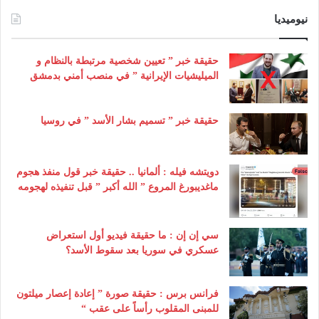
نيوميديا
حقيقة خبر ” تعيين شخصية مرتبطة بالنظام و
الميليشيات الإيرانية ” في منصب أمني بدمشق
حقيقة خبر ” تسميم بشار الأسد ” في روسيا
دويتشه فيله : ألمانيا .. حقيقة خبر قول منفذ هجوم
ماغديبورغ المروع ” الله أكبر ” قبل تنفيذه لهجومه
سي إن إن : ما حقيقة فيديو أول استعراض
عسكري في سوريا بعد سقوط الأسد؟
فرانس برس : حقيقة صورة ” إعادة إعصار ميلتون
للمبنى المقلوب رأساً على عقب “