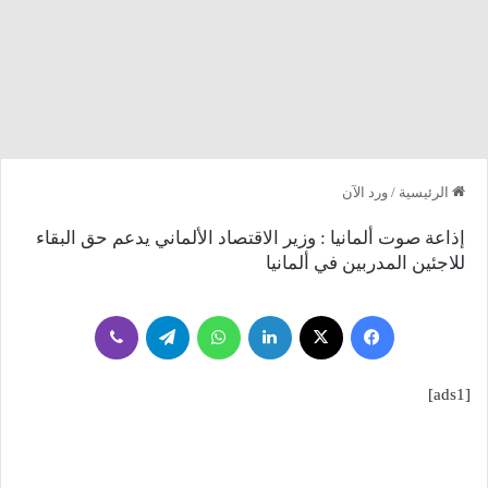
الرئيسية
/
ورد الآن
إذاعة صوت ألمانيا : وزير الاقتصاد الألماني يدعم حق البقاء
للاجئين المدربين في ألمانيا
فيسبوك
‫X
لينكدإن
واتساب
تيلقرام
ڤايبر
[ads1]