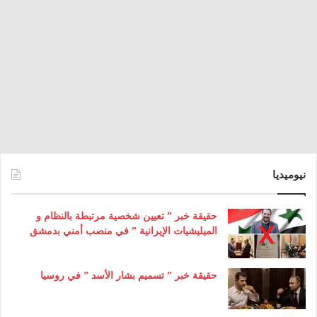
نيوميديا
حقيقة خبر ” تعيين شخصية مرتبطة بالنظام و
الميليشيات الإيرانية ” في منصب أمني بدمشق
حقيقة خبر ” تسميم بشار الأسد ” في روسيا