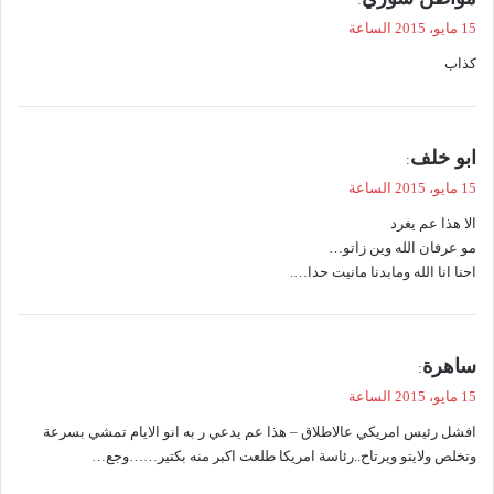
ق
15 مايو، 2015 الساعة
و
كذاب
ل
ي
ابو خلف
:
ق
15 مايو، 2015 الساعة
و
الا هذا عم يغرد
ل
مو عرفان الله وين زاتو…
احنا انا الله ومابدنا مانيت حدا….
ي
ساهرة
:
ق
15 مايو، 2015 الساعة
و
افشل رئيس امريكي عالاطلاق – هذا عم يدعي ر به انو الايام تمشي بسرعة
ل
وتخلص ولايتو ويرتاح..رئاسة امريكا طلعت اكبر منه بكتير……وجع…