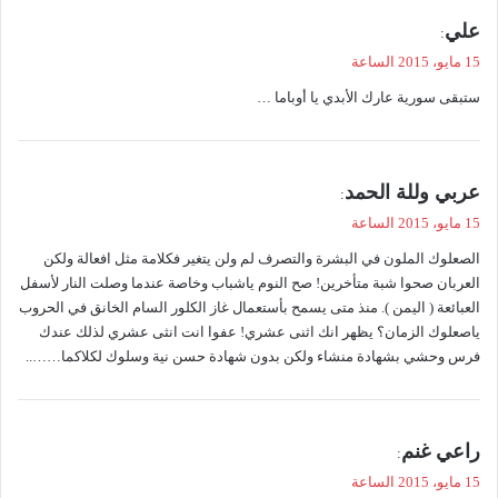
ي
علي
:
ق
15 مايو، 2015 الساعة
و
ستبقى سورية عارك الأبدي يا أوباما …
ل
ي
عربي وللة الحمد
:
ق
15 مايو، 2015 الساعة
و
الصعلوك الملون في البشرة والتصرف لم ولن يتغير فكلامة مثل افعالة ولكن
ل
العربان صحوا شبة متأخرين! صح النوم ياشباب وخاصة عندما وصلت النار لأسفل
العبائعة ( اليمن ). منذ متى يسمح بأستعمال غاز الكلور السام الخانق في الحروب
ياصعلوك الزمان؟ يظهر انك اثنى عشري! عفوا انت انثى عشري لذلك عندك
فرس وحشي بشهادة منشاء ولكن بدون شهادة حسن نية وسلوك لكلاكما……..
ي
راعي غنم
:
ق
15 مايو، 2015 الساعة
و