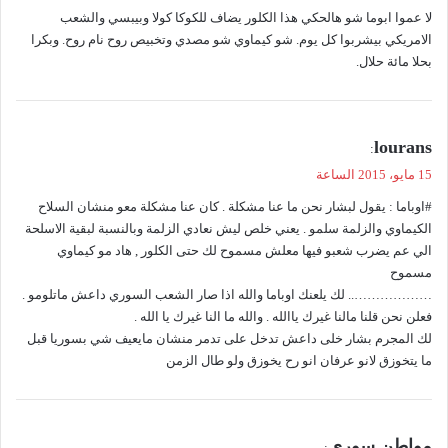
لا عموا ابوما شو هالحكي هذا الكلور يضاف للكوكا كولا وبيبسي والشعب
ل
الامريكي بيشربوا كل يوم. شو كيماوي شو مصدي وتخبيص روح نام روح. وبكرا
بحلا مائة حلال.
ي
lourans
:
ق
15 مايو، 2015 الساعة
و
#اوباما : يقول لبشار نحن ما عنا مشكلة . كان عنا مشكلة معو منشان السلاح
ل
الكيماوي والزلمة سلمو . يعني خلص ليش نعادي الزلمة وبالنسبة لبقية الاسلحة
الي عم يضرب شعبو فيها معلش مسموح لك حتى الكلور , هاد مو كيماوي
مسموح
……………….. لك يلعنك اوباما والله اذا صار الشعب السوري داعش ماتلومو .
فعلن نحن قلنا مالنا غيرك ياالله . والله ما النا غيرك يا الله .
لك المجرم بشار خلى داعش تدخل على تدمر منشان مايعيف شي بسوريا قبل
ما يتخوزق لانو عرفان انو رح يخوزق ولو طال الزمن
ي
مواطن سوري
: