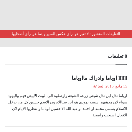
التعليقات المنشورة لا تعبر عن رأي عكس السير وإنما عن رأي أصحابها
‫8 تعليقات
ي
llllll اوباما وادراك مااوباما
:
ق
15 مايو، 2015 الساعة
و
اوباما نذل ابن نذل شيعي زرعه الشيعة واوصلوه الى البيت الابيض فهم واليهود
ل
سواء لان مذهبهم اسسه يهودي هو ابن سباالاترون الاسم حسين كل من يدخل
الاسلام يسمى محمد او احمد او عبد الله الا حسين اوباما وانتظروا الايام لان
الافعال اصبحت واضحة