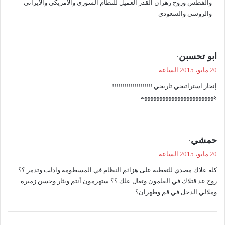
والفطس وروح زهران القذر العميل للنظام السوري والامريكي والايراني
والروسي والسعودي
ي
ابو تحسبن
:
ق
20 مايو، 2015 الساعة
و
إنجاز استراتيجي تاريخي !!!!!!!!!!!!!!!!!!!!
ل
ههههههههههههههههههههههههه
ي
حمشي
:
ق
20 مايو، 2015 الساعة
و
كله علاك مصدي للتغطية على هزائم النظام في المسطومة وادلب وتدمر ؟؟
ل
روح عد قتلاك في القلمون وتعال علك ؟؟ ستهزمون أنتم وبثار وحسن زميرة
وملالي الدجل في قم وطهران؟