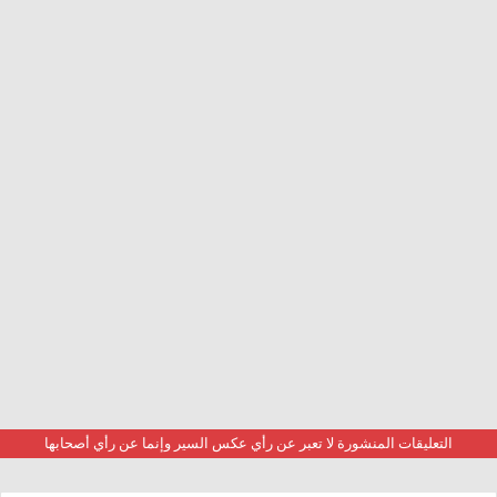
التعليقات المنشورة لا تعبر عن رأي عكس السير وإنما عن رأي أصحابها