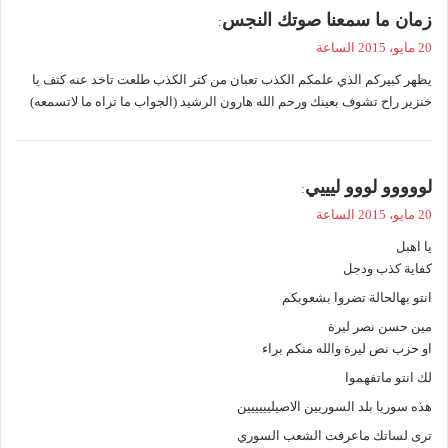
ي
زمان ما سمعنا صوتك النجس
:
ق
20 مايو، 2015 الساعة
و
يظهر كبيركم الذي علمكم الكذب تعبان من كتر الكذب طلعت تاخد عنه كتف يا
ل
خنزير راح تشوف بعينك ورحم الله هارون الرشيد (الجواب ما تراه ما لاتسمعه)
ي
لووووو لووو ليييي
:
ق
20 مايو، 2015 الساعة
و
يا اهبل
ل
كفاية كذب ودجل
انتو بهالحالة تضروا بشعوبكم
مين حسن نصر ليرة
او حزب نص ليرة والله منكم براء
لك انتو ماتفهموا
هذه سوريا بلد السوريين الاصيليييييين
ترى لساتك ماعرفت الشعب السوري