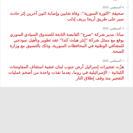
6 أغسطس، 2026
صحيفة “الثورة السورية”: وفاة شابين وإصابة اثنين آخرين إثر حادث
سير على طريق أريحا بريف إدلب
3 أغسطس، 2026
سانا: مدير شركة “صرح” القابضة التابعة للصندوق السيادي السوري
يوقع مع ممثل شركة “إنتر هيلث كندا” عقد تطوير وتأهيل نموذجي
للمشافي الوطنية في المحافظات السورية، وذلك بالتنسيق مع وزارة
الصحة.
1 أغسطس، 2026
هزّت تفجيرات إسرائيل أرض جنوب لبنان عشية استئناف المفاوضات
اللبنانية – الإسرائيلية في روما، بعدما نفذت واحدة من أضخم عمليات
التفجير منذ وقف إطلاق النار