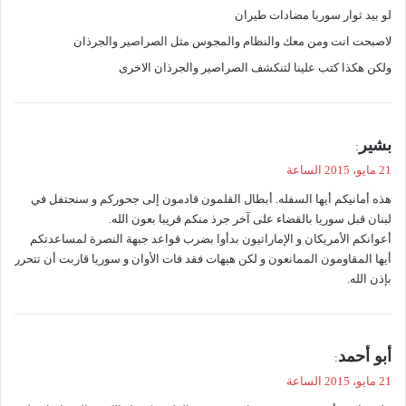
لو بيد ثوار سوريا مضادات طيران
لاصبحت انت ومن معك والنظام والمجوس مثل الصراصير والجرذان
ولكن هكذا كتب علينا لتنكشف الصراصير والجرذان الاخرى
ي
بشير
:
ق
21 مايو، 2015 الساعة
و
هذه أمانيكم أيها السفله. أبطال القلمون قادمون إلى جحوركم و سنحتفل في
ل
لبنان قبل سوريا بالقضاء على آخر جرذ منكم قريبا بعون الله.
أعوانكم الأمريكان و الإماراتيون بدأوا بضرب قواعد جبهة النصرة لمساعدتكم
أيها المقاومون الممانعون و لكن هيهات فقد فات الأوان و سوريا قاربت أن تتحرر
بإذن الله.
ي
أبو أحمد
:
ق
21 مايو، 2015 الساعة
و