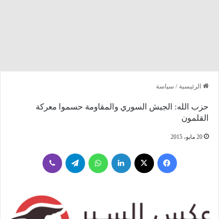
الرئيسية
/
سياسة
حزب الله: الجيش السوري والمقاومة حسموا معركة
القلمون
20 مايو، 2015
فيسبوك
‫X
لينكدإن
واتساب
تيلقرام
ڤايبر