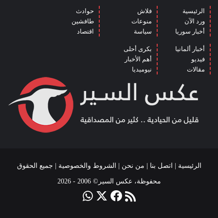
الرئيسية
فلاش
حوادث
ورد الآن
منوعات
طافشين
أخبار سوريا
سياسة
اقتصاد
أخبار ألمانيا
بكرى أحلى
فيديو
أهم الأخبار
مقالات
نيوميديا
الرئيسية
|
اتصل بنا
|
من نحن
|
الشروط والخصوصية
| جميع الحقوق
محفوظة، عكس السير© 2006 - 2026