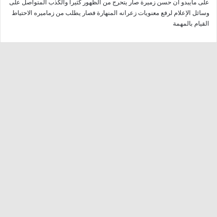
على مايبدو أن حسن زميرة صار يتحرج من الظهور كثيرا والكذب المتواصل على
ل
وسائل الإعلام لرفع معنويات زعرانه المنهارة فصار يطلب من زماميره الاحتياط
القيام بالمهمة