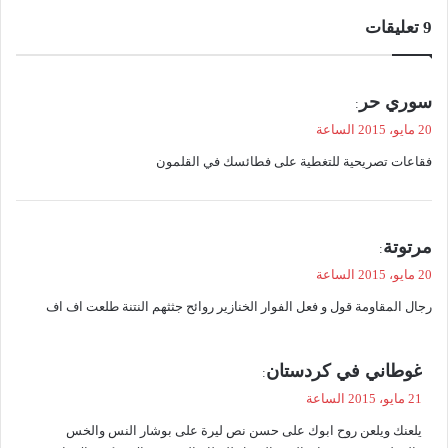
‫9 تعليقات
ي
سوري حر
:
ق
20 مايو، 2015 الساعة
و
فقاعات تصريحية للتغطية على فطائسك في القلمون
ل
ي
مرتوتة
:
ق
20 مايو، 2015 الساعة
و
رجال المقاومة قول و فعل الفوار الخنازير روائح جثثهم النتنة طلعت اف اف
ل
ي
غوطاني في كردستان
:
ق
21 مايو، 2015 الساعة
و
يلعنك ويلعن روح ابوك على حسن نص ليرة على بوشار النس والخس
ل