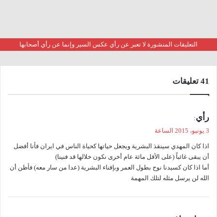
التعليقات المنشورة لا تعبر عن رأي عكس السير وإنما عن رأي أصحابها
‫41 تعليقات
ي
رأي
:
ق
3 يونيو، 2015 الساعة
و
اذا كان المهدي سينقذ البشرية ويجعل حياتها كحياة الناس في ايران فأنا أفضل
ل
أن يبقى غائباً (على الأقل مائة عام أخرى نكون خلالها قد فنينا)
أما اذا كان كسيدنا نوح بطول العمر وبإفناء البشرية (عدا من سار معه) فأظن أن
الله لن يرسل مثله لتلك المهمة