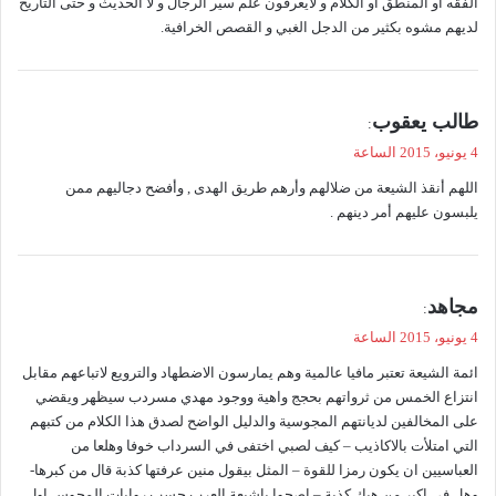
الفقه أو المنطق أو الكلام و لايعرفون علم سير الرجال و لا الحديث و حتى التاريخ
لديهم مشوه بكثير من الدجل الغبي و القصص الخرافية.
ي
طالب يعقوب
:
ق
4 يونيو، 2015 الساعة
و
اللهم أنقذ الشيعة من ضلالهم وأرهم طريق الهدى , وأفضح دجاليهم ممن
ل
يلبسون عليهم أمر دينهم .
ي
مجاهد
:
ق
4 يونيو، 2015 الساعة
و
ائمة الشيعة تعتبر مافيا عالمية وهم يمارسون الاضطهاد والترويع لاتباعهم مقابل
ل
انتزاع الخمس من ثرواتهم بحجج واهية ووجود مهدي مسردب سيظهر ويقضي
على المخالفين لديانتهم المجوسية والدليل الواضح لصدق هذا الكلام من كتبهم
التي امتلأت بالاكاذيب – كيف لصبي اختفى في السرداب خوفا وهلعا من
العباسيين ان يكون رمزا للقوة – المثل بيقول منين عرفتها كذبة قال من كبرها-
وهل في اكبر من هيك كذبة – اصحوا ياشيعة العرب حسب روايات المجوس اول