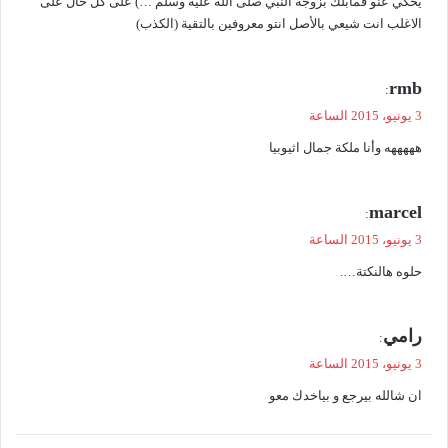
يحكي عنو فمابلك بزوجة النبي صلى الله عليه وسلم …) على كل حال على
الاغلب انت شيعي بالأصل انتو معروفين بالتقية (الكذب)
ي
rmb
:
ق
3 يونيو، 2015 الساعة
و
هههههه وأنا ملكة جمال اثيوبيا
ل
ي
marcel
:
ق
3 يونيو، 2015 الساعة
و
حلوه هالنكتة….
ل
ي
رامي
:
ق
3 يونيو، 2015 الساعة
و
ان شالله بيرجع و بياخدك معو
ل