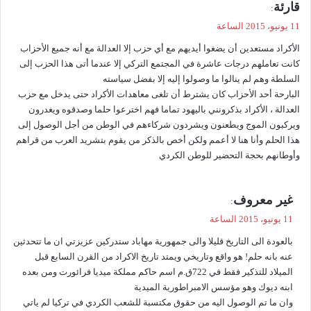
ي
قارئة
:
ق
11 يونيو، 2015 الساعة
و
الأكراد مستعدين أن يضغوا أيديهم مع أي حزب إلا العدالة مع أنه جميع الأحزاب
ل
كانت تعاملهم درجات عاشرة في المجتمع التركي إلا عندما أتى هذا الحزب إلى
السلطة وهم لم ينالوا ما وصولوا إليه إلا بفضل سياسته
البارحة أحد الأحزاب كان يشترط أن تلغى معاهدات الأكراد حتى يدخل مع حزب
العدالة ، الأكراد بذكرونني باليهود تماما فهم اخترعوا حلما وصدقوه ويغدرون
ويركبون الموج ويطعنون ويشردون شركاءهم في الوطن من أجل الوصول إلى
هذا الحلم وأنا هنا لا أعمم ولكن أخص بالذكر من يقوم بتشريد العرب من قراهم
وأوطانهم بحجة التحضير للوطن الكردي
ي
غير معروف
:
ق
11 يونيو، 2015 الساعة
و
بالعودة الى التاريخ قليلا والى جمهورية مهاباد ستدركين عزيزتي ان ما تتحدثين
ل
عنه بانه حلم! هو واقع وتاريخي ويمتد تاريخ الاكراد من القرن السابع قبل
الميلاد للتذكير فقط في 722ق.م اسم حاكم مملكة ميديا فرائورت ومن بعده
ابنه ديوك وهو مؤسس الامبراطورية الميدية
وان ما تم الوصول اليه من حقوق مكتسبة للشعب الكردي في تركيا لم ياتي