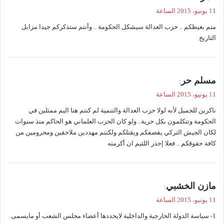
ق
11 يونيو، 2015 الساعة
و
متم بغيظكم .. حزب العدالة سيشكل الحكومة .. وأنتم ستذكركم جيدا مزابل
ل
التاريخ
ي
مسلم حر
:
ق
11 يونيو، 2015 الساعة
و
ناكرين للجميل لأنه لولا حزب العدالة والتنمية لم كنتم هنا اليم ممثلين في
ل
الحكومة وتتكلمون بكل حرية.. ولو كان الحزب العلماني هو الحاكم منذ سنوات
لكان الجيش التركي يقصفكم ويقتلكم ولكنتم مهددين ملاحقين ومحرومين من
كافة حقوقكم .. فعلا إحذر اللئيم ان أكرمته
ي
مازن الخشبي
:
ق
11 يونيو، 2015 الساعة
و
1- سياسة الدولة الخارجية والداخلية لايحددها أعضاء مجلس الشعب أو مايسمى
ل