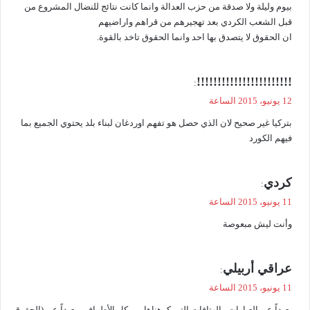
بيوم وليلة ولا صدقة من حزب العدالة وانما كانت نتائج للنضال المشروع من
قبل الشعب الكردي بعد تهجيرهم من قراهم واراضيهم
ان الحقوق لا يتصدق بها احد وانما الحقوق تاخد بالقوة.
ي
!!!!!!!!!!!!!!!!!!!!!!!
:
ق
12 يونيو، 2015 الساعة
و
بتركيا غير صحيح لان الذي حصل هو تفهم اوردغان لبناء بلد يحتوي الجميع بما
ل
فيهم الكورد
ي
كردي
:
ق
11 يونيو، 2015 الساعة
و
وأنت ليش مبعوصة
ل
ي
عراقي أربيلي
:
ق
11 يونيو، 2015 الساعة
و
بعيداً عن العبارات والهتافات التي كرهناها من كل الأطراف وبعيداً عن (الحقوق