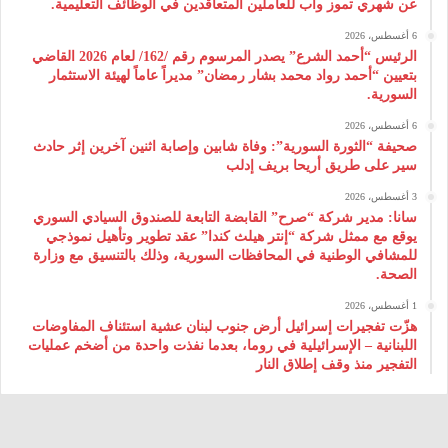
عن شهري تموز وآب للعاملين المتعاقدين في الوظائف التعليمية.
6 أغسطس، 2026
الرئيس “أحمد الشرع” يصدر المرسوم رقم /162/ لعام 2026 ‌القاضي
بتعيين “أحمد رواد محمد بشار رمضان” مديراً عاماً لهيئة ‌الاستثمار
السورية.
6 أغسطس، 2026
صحيفة “الثورة السورية”: وفاة شابين وإصابة اثنين آخرين إثر حادث
سير على طريق أريحا بريف إدلب
3 أغسطس، 2026
سانا: مدير شركة “صرح” القابضة التابعة للصندوق السيادي السوري
يوقع مع ممثل شركة “إنتر هيلث كندا” عقد تطوير وتأهيل نموذجي
للمشافي الوطنية في المحافظات السورية، وذلك بالتنسيق مع وزارة
الصحة.
1 أغسطس، 2026
هزّت تفجيرات إسرائيل أرض جنوب لبنان عشية استئناف المفاوضات
اللبنانية – الإسرائيلية في روما، بعدما نفذت واحدة من أضخم عمليات
التفجير منذ وقف إطلاق النار