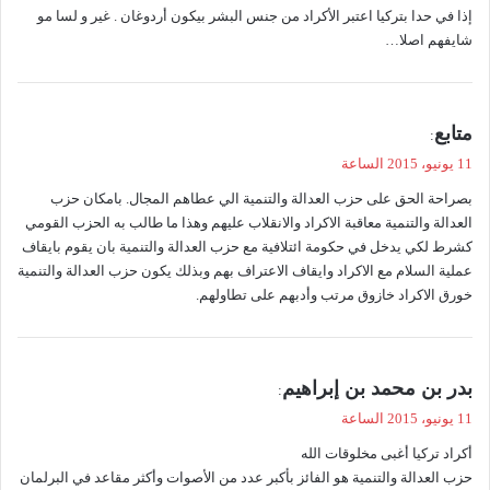
إذا في حدا بتركيا اعتبر الأكراد من جنس البشر بيكون أردوغان . غير و لسا مو
ل
شايفهم اصلا…
ي
متابع
:
ق
11 يونيو، 2015 الساعة
و
بصراحة الحق على حزب العدالة والتنمية الي عطاهم المجال. بامكان حزب
ل
العدالة والتنمية معاقبة الاكراد والانقلاب عليهم وهذا ما طالب به الحزب القومي
كشرط لكي يدخل في حكومة ائتلافية مع حزب العدالة والتنمية بان يقوم بايقاف
عملية السلام مع الاكراد وايقاف الاعتراف بهم وبذلك يكون حزب العدالة والتنمية
خورق الاكراد خازوق مرتب وأدبهم على تطاولهم.
ي
بدر بن محمد بن إبراهيم
:
ق
11 يونيو، 2015 الساعة
و
أكراد تركيا أغبى مخلوقات الله
ل
حزب العدالة والتنمية هو الفائز بأكبر عدد من الأصوات وأكثر مقاعد في البرلمان