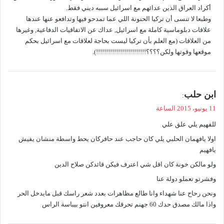
أكراد العراق الذين عدائهم مع اسرائيل سببه ديني فقط.
وطبعا لا تنسى أن تركيا الحنونة اللي عما تمدحو فيها وتدافعو عنها عندها
علاقات دبلوماسية كاملة مع اسرائيل, عداك عن الاتفاقيات الدفاعية, وغيرها
من العلاقات (مع العلم بأن تركيا ليست بحاجة لعلاقات مع اسرائيل بحكم
موقعها وقوتها ولكن؟؟؟؟!!!!!!!!!!!!!!!!!!!!!!!!!).
ي
ابن حلب
:
ق
11 يونيو، 2015 الساعة
و
للفهيم يلي علق علي
ل
اولا يافهمان الحلبي يلي كان حاجب عند حافركان يحط واسطة منشان يفيش
يافهيم
ولو مالكن خونة كان اقل شي اعترف فيكن قائدكن صلاح الدين
وفشرتو تعملو دولة عنا
ونحن رحاح عنا شهداء وانا طالع مظاهرات بعدد شعر راسك قبل مايدخل الحر
واذا مالك مصدق حدك 60 جهنم تحرقك معروفين انتو بيباسة الراس