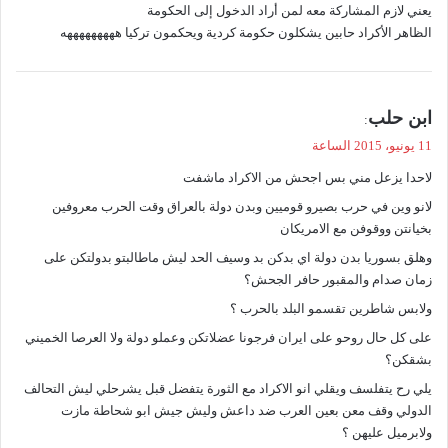
يعني لازم المشاركة معه لمن أراد الدخول إلى الحكومة
الظاهر الأكراد حابين يشكلون حكومة كردية ويحكمون تركيا هههههههههه
ي
ابن حلب
:
ق
11 يونيو، 2015 الساعة
و
لاحدا يزعل مني بس اجحش من الاكراد ماشفت
ل
لانو وين في حرب بصيرو قوميين وبدن دولة بالعراق وقت الحرب معروفين
بخيانتن ووقوفن مع الامريكان
وهلق بسوريا بدن دولة اي بدكن بد وسيف الحد ليش ماطالبتو بدولتكن على
زمان صدام والمقبور حافر الجحش؟
ولابس شاطرين تقسمو البلد بالحرب ؟
على كل حال روحو على ايران فرجونا عضلاتكن وعملو دولة ولا العرصا الخميني
بشقكن؟
يلي رح يتفلسف ويقلي انو الاكراد مع الثورة يتفضل قبل يشرحلي ليش التحالف
الدولي وقف معن بعين العرب ضد داعش وليش جيش ابو شحاطة مازت
ولابرميل عليهن ؟