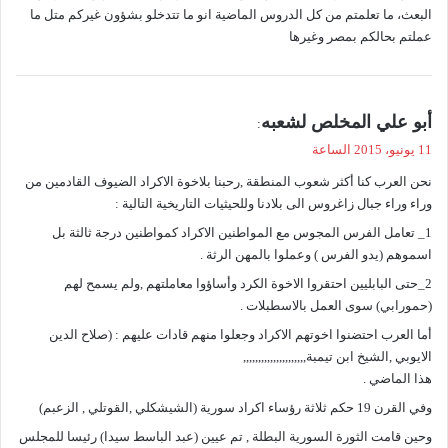
البعث، ما تعلمتم من كل الدروس الماضية انو ما تتدخلو بشؤون غيركم متل ما
عملتم بحالكم بمصر وغيرها
ي
أبو علي المخلص لشعبه
:
ق
11 يونيو، 2015 الساعة
و
نحن العرب كنا أكثر شعوب المنطقة ,رحبنا بلاخوة الاكراد الضيوف القادمين من
ل
وراء وراء جبال زاغروس الى بلادنا وللحيثيات التاريخية التالية :
1_ تعامل الفرس المجوس مع المواطنين الاكراد كمواطنين درجة ثالثة بل
اسموهم (يدو الفرس ) وعملوا بالمهن الرثة .
2_حتى البابليين احتقروا الاخوة الكرد وأساؤوا معاملتهم ,ولم يسمح لهم
(حمورابي) سوى العمل بالاسطبلات .
أما العرب احتضنوا اخوتهم الاكراد وجعلوا منهم قادات عليهم : (صلاح الدين
الايوبي ,الشيخ ابن تيمبة,,,,,,,,,,,,,,,,,,,,,
هذا الماضي .
وفي القرن 19 حكم ثلاثة رؤساء اكراد سورية (الشيشكلي ,القوتلي , الزعبم)
وحين قامت الثورة السورية البطلة , تم عيين (عبد الباسط سيدا) رئيسا للمجلس