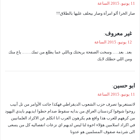
ق
11 يونيو، 2015 الساعة
و
صار الخرا ألو امرأة وصار بيحلف عليها بالطلاق!!!
ل
ي
غير معروف
:
ق
12 يونيو، 2015 الساعة
و
بعد.. بعد….. وسخت الصفحة بريحتك وباللي عما يطلع من تمك……. ياع منك
ل
ومن اللي حطلك لايك
ي
ابو حسين
:
ق
11 يونيو، 2015 الساعة
و
لاتستغربوا تصرف حزب الشعوب الديقراطي فهكذا جائت الأوامر من تل أبيب
ل
روحوا شوفوا كردستان العراق من بدايه سقوط صدام حطوا ايديهم بايدي اليهود
من كرههم للعرب هذا واقع هم يكرهون العرب انا اتكلم عن الاكراد العلمانيين
في اكراد اسلامين هؤلاء اخوة لنا ليس لديهم اي نزعات انفصاليه كل من يسعی
الی شرذمة صفوف المسلمين هو عدونا