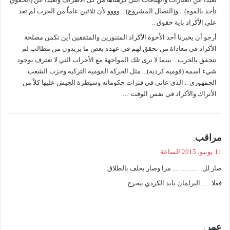
ل
تأخذ بالقوة) .. و(النضال المشروع) .. وووو لأن ثلاثين عاماً من الحرب لم تعد
على الأكراد باية حقوق ..
أرجو أن يخبرنا أحد الأخوة الأكراد المتنورين والمثقفين أين تكمن مصلحة
الأكراد في معاداة من تحقق لهم في عهده بعض ما يريدون من مطالب لم
تتحقق بالحرب .. بينما لا نرى تلك المواجهة مع الأحزاب التي لا تعترف بوجود
شيء اسمه (قومية كردية) .. مثل الحركة القومية التركية وحزب الشعب
الجمهوري .. الذي عانى في فترات حكوماته وسيطرة الجيش عليها كلاً من
الأتراك والأكراد في نفس الوقت …
ي
مراقب
:
ق
11 يونيو، 2015 الساعة
و
صار لل………….. مرا وصار يحلف بالطلاق
ل
فعلا …. البرلمان بايد الكردي بيجرح
ي
عمر
: