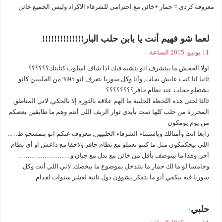
معروفة كردي = حمار +خائن مع احترامي للشرفاء الاكراد وليس الجميع خائن
ي
لعما شو فهيم أنت يا بابن حلب البار!!!!!!!!!!!!!!
:
ق
11 يونيو، 2015 الساعة
و
اولا الجحش ما بيتشرف انو يتشبه فيك اذا شاف اسلوب كتابتك؟؟؟؟؟؟
ل
ثانيا انا كنت عايش بحلب, وأنا وكل سوريا بتعرف انو 95% من الحلبيين كانو
يشتغلو حجاب عند نظام حافر؟؟؟؟؟؟؟؟
ثالثا لحتى هذه اللحظة الحلبية ما الهم علاقة بالثورة إلا بالحكي, لاني المناطق
المحررة من حلب كلها تمت بأيدي ثوار الريف اللي أنتم وهم ما طايقين بعضكم
من يوم يومكون
رابعا انت وأمثالك وباستثناء الشرفاء الحلبيين, معروف عنكم انو بتمسحو ط…..
اللي بيحكمكون متل ما كنتو تعملو مع نظام حافر ولاحقا مع داعش او أي نظام
أخر, وهدا ما بينوصف بأقل من خائن مع ندل مع جبان و…………………….
وخامسا لو ما لك حمار ما بتتدخل بموضوع ما بيخصك, لاني اللي أنت وكل
سوريا فيه بيكفي أنو ما بتفكر بشوؤن دول ثانية لعشر سنوات لقدام.
ي
حلبي
:
ق