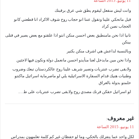
11 يونيو، 2015 الساعة
و
وانت ليش منفعل ليقوم يطق شي عرق برقبتك
ل
قبل ماتحكي علينا وتقول عننا انو حجاب روح شوف الاكراد انا قطعتي كانو
الحجاب نصن كراد
تانيا اذا نحن مامنطيق بعض احسن منكن انتو اذا علقتو مع بعض بصير في قتلى
بينكن
وبالنسبة لداعش هي اشرف منكن بكتير
واذا نحن مين مابدخل لعنا منأيدو احسن مانعمل دولة ونكون فيها لاجئين
ولابقى تضرب عنتريات وتصير شريف علينا روح عالكردستان تبعك وضروب
وطنيات هنيك قدام السفارة الاسرائيلية يلي لو ماصرماية اسرائيل ماكنتو
حلمتو بدولة بالعراق
لو اسرائيل حقكن فرنك مصدي روح ولابقى تضرب عنتريات على ط….
ي
غير معروف
:
ق
11 يونيو، 2015 الساعة
و
لكل واحد عما يتفزلك بالحكي، وما لو حفظان غير كم كلمة تعلمهون بمدراس
ل