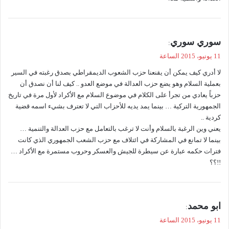
ي
سوري سوري
:
ق
11 يونيو، 2015 الساعة
و
لا أدري كيف يمكن أن يقنعنا حزب الشعوب الديمقراطي بصدق رغبته في السير
ل
بعملية السلام وهو يضع حزب العدالة في موضع العدو .. كيف لنا أن نصدق أن
حزباً يعادي من تجرأ على الكلام في موضوع السلام مع الأكراد لأول مرة في تاريخ
الجمهورية التركية … بينما يمد يديه للأحزاب التي لا تعترف بشيء اسمه قضية
كردية ..
يعني وين الرغبة بالسلام وأنت لا ترغب بالتعامل مع حزب العدالة والتنمية …
بينما لا تمانع في المشاركة في ائتلاف مع حزب الشعب الجمهوري الذي كانت
فترات حكمه عبارة عن سيطرة للجيش والعسكر وحروب مستمرة مع الأكراد …
!!؟؟
ي
ابو محمد
:
ق
11 يونيو، 2015 الساعة
و