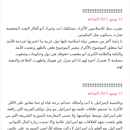
ي
!!!!!!!!!!!!!!!!!!!!!!!
:
ق
12 يونيو، 2015 الساعة
و
تضرب منك للاسلاميين الأكراد. مشكلتك انت وغيرك أنو أفكار البعث المتعصبة
ل
صارت بدمكون مثل النيكوتين.
يا زلمة أكثر من سبعين دولة اسلامية ثلثها دول عربية ما اعتبرتها شرذمة للأمة,
لما بيتعلق الموضوع بالأكراد بيصير الموضوع طعن بالظهر وتفتيت للأمة.
والنكتة والطامة الكبرى انو مغتصب حقوقك هي دول وحكومات وشعوب
مسلمة, لا تعتبرك اخوة لهم اذا لم تتنزل عن هويتك واظهرت الطاعة والتبعية
لهم.
ي
!!!!!!!!!!!!!!!!!!!!!!!
:
ق
12 يونيو، 2015 الساعة
و
وبالنسبة لإسرائيل, يا أنت وأمثالك عندكم درجة غباء او عما تتغابو, على الأقل
ل
الأكراد ما عندهم علاقات علنية مع اسرائيل, مو مثل دولكم العربية اللي رافعة
علم اسرائيل بوسط عواصمها. ولا تنسى المعارضة السورية الشريفة اللي من
هلق بلشت تمهد للعلاقات مع اسرائيل علانية والا نسيت زيارة كمال اللبواني
لاسرائيل, مع العلم بأن اسرائيل لا زالت محتلة للأراضي السورية. على عكس