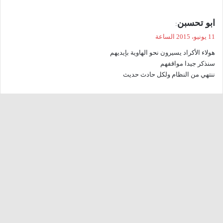
ي
ابو تحسبن
:
ق
11 يونيو، 2015 الساعة
و
هولاء الأكراد يسيرون نحو الهاوية بإيديهم
ل
سنذكر جيدا مواقفهم
ننتهي من النظام ولكل حادث حديث