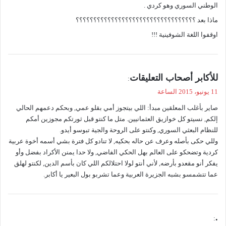
الوطني السوري وهو كردي .
ماذا بعد ؟؟؟؟؟؟؟؟؟؟؟؟؟؟؟؟؟؟؟؟؟؟؟؟؟؟؟؟؟؟؟؟؟؟
اوقفوا اللغة الشوفينية !!!
ي
للأكابر أصحاب التعليقات
:
ق
11 يونيو، 2015 الساعة
و
صاير بأغلب المعلقين مبدأ: اللي بيتجوز أمي بقلو عمي, وبحكم دعمهم الحالي
ل
إلكم, نسيتو كل خوازيق العثمانيين. متل ما كنتو قبل ثورتكم مجوزين أمكم
للنظام البعثي السوري, وكنتو على الروحة والجية تبوسو أيدو.
وللي حكى بأصله وعرف عن حاله بحكيه, لا تنادو كل فترة بشي أسمه أخوة عربية
كردية وتضحكو على العالم بهل الحكي الفاضي, ولا حدا يمنن الأكراد بفضل وأو
يفكر أنو مقعدو بأرضه, لأني أنتو لولا احتلالكم اللي كان بأسم الدين, لكنتو لهلق
عما تتشمسو بشبه الجزيرة العربية وعما تشربو بول البعير يا أكابر.
ي
.
: