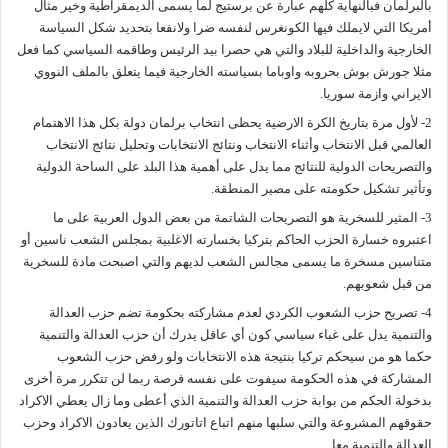
بالبرلمان فبالنهاية كلهم عبارة عن برستيج لما يسمى الديمقراطية وخير مثال
أمريكا التي لايملك فيها الكونغرس لنفسه ضرا ولانفعا بتحديد شكل السياسة
الخارجية والداخلية للبلاد والتي هي حصرا بيد الرئيس وطاقمه السياسي كما فعل
مثلا جورش بوش بحروبه واوباما بسياسته الخارجية فيما يتعلق بالملف النووي
الايراني وازمة سوريا.
2- لأول مرة بتاريخ الكرة الارضية يحظى انتخاب برلمان دولة بكل هذا الاهتمام
العالمي قبل الانتخاب وأثناء الانتخاب ونتائج الانتخابات وتحليل نتائج الانتخاب
والتصريحات الدولية للنتائج مما يدل على أهمية هذا البلد على الساحة الدولية
وتأثير تشكيل حكومته على مصير المنطقة.
3- المثير للسخرية هو التصريحات الشاتمة من بعض الدول العربية على ما
اعتبروه خسارة الحزب الحاكم بتركيا بخسارته الاغلبية بمجلس الشعب ناسين أو
متناسين مسخرة ما يسمى مجالس الشعب لديهم والتي اصبحت مادة للسخرية
من قبل شعوبهم.
4- تصريح حزب الشعوب الكردي لعدم مشاركته بحكومة تضم حزب العدالة
والتنمية يدل على غباء سياسي كون أي عاقل يدرك أن حزب العدالة والتنمية
حكما هو من سيحكم تركيا بنتيجة هذه الانتخابات ولو رفض حزب الشعوب
المشاركة في هذه الحكومة سيفوت على نفسه فرصة ربما لن تتكرر مرة أخرى
بدخولة الحكم من بوابة حزب العدالة والتنمية الذي أعطى وما زال يعطي الاكراد
حقوقهم المشروعة والتي سلبها منهم اتباع اتاتورك الذين يعادون الاكراد وحزب
العدالة والتنمية معا.