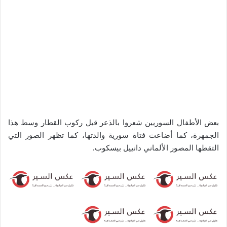
بعض الأطفال السوريين شعروا بالذعر قبل ركوب القطار وسط هذا
الجمهرة، كما أضاعت فتاة سورية والدتها، كما تظهر الصور التي
التقطها المصور الألماني دانييل بيسكوب.