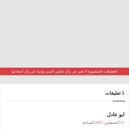
التعليقات المنشورة لا تعبر عن رأي عكس السير وإنما عن رأي أصحابها
‫5 تعليقات
ي
ابو عادل
:
ق
17 أغسطس، 2015 الساعة
و