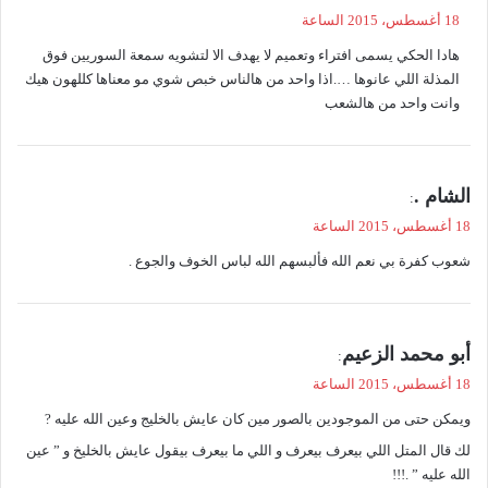
ق
18 أغسطس، 2015 الساعة
و
هادا الحكي يسمى افتراء وتعميم لا يهدف الا لتشويه سمعة السوريين فوق
ل
المذلة اللي عانوها ….اذا واحد من هالناس خبص شوي مو معناها كللهون هيك
وانت واحد من هالشعب
ي
الشام .
:
ق
18 أغسطس، 2015 الساعة
و
شعوب كفرة بي نعم الله فألبسهم الله لباس الخوف والجوع .
ل
ي
أبو محمد الزعيم
:
ق
18 أغسطس، 2015 الساعة
و
ويمكن حتى من الموجودين بالصور مين كان عايش بالخليج وعين الله عليه ?
ل
لك قال المتل اللي بيعرف بيعرف و اللي ما بيعرف بيقول عايش بالخليخ و ” عين
الله عليه ” .!!!