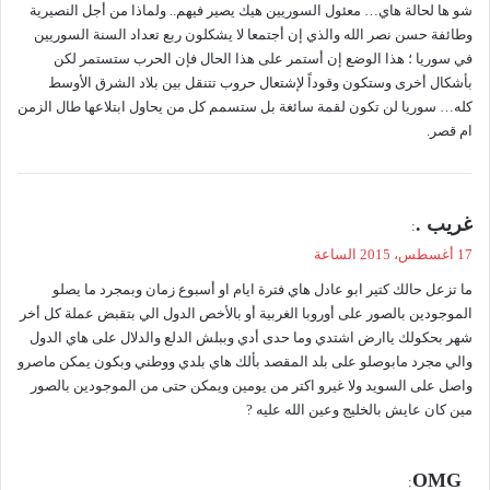
شو ها لحالة هاي… معئول السوريين هيك يصير فيهم.. ولماذا من أجل النصيرية
ل
وطائفة حسن نصر الله والذي إن أجتمعا لا يشكلون ربع تعداد السنة السوريين
في سوريا ؛ هذا الوضع إن أستمر على هذا الحال فإن الحرب ستستمر لكن
بأشكال أخرى وستكون وقوداً لإشتعال حروب تتنقل بين بلاد الشرق الأوسط
كله… سوريا لن تكون لقمة سائغة بل ستسمم كل من يحاول ابتلاعها طال الزمن
ام قصر.
ي
غريب .
:
ق
17 أغسطس، 2015 الساعة
و
ما تزعل حالك كتير ابو عادل هاي فترة ايام او أسبوع زمان وبمجرد ما يصلو
ل
الموجودين بالصور على أوروبا الغربية أو بالأخص الدول الي بتقبض عملة كل أخر
شهر بحكولك ياارض اشتدي وما حدى أدي وببلش الدلع والدلال على هاي الدول
والي مجرد مابوصلو على بلد المقصد بألك هاي بلدي ووطني وبكون يمكن ماصرو
واصل على السويد ولا غيرو اكتر من يومين ويمكن حتى من الموجودين بالصور
مين كان عايش بالخليج وعين الله عليه ?
ي
OMG
: