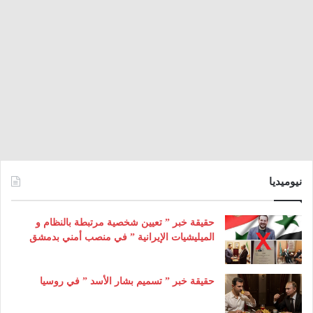
نيوميديا
حقيقة خبر ” تعيين شخصية مرتبطة بالنظام و
الميليشيات الإيرانية ” في منصب أمني بدمشق
حقيقة خبر ” تسميم بشار الأسد ” في روسيا