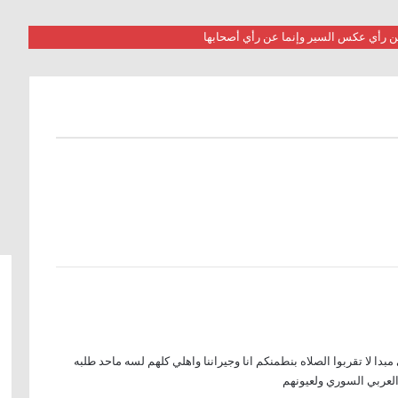
 عن رأي عكس السير وإنما عن رأي أصحابها
مبدا لا تقربوا الصلاه بنطمنكم انا وجيراننا واهلي كلهم لسه ماحد طلبه
لعربي السوري ولعيونهم