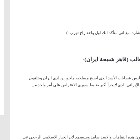
ارة..مع اني متأكد انك اول واحد راح تهرب :)
الب (قاهر شبيحة ايران)
:
وليس عصابات الأسد الذي اصبح مسلحيه ماجورين لدى ايران ويتلقون
إيراني الذي لايجرأ أكبر ضابط سوري الاعتراض على أمر واحد من
ا يعرفون الواقع السوري ومنذ ٤ اعوام يقولون هذه التفاهات والاسد صامد وسيصمد لان الخيار الاسلامي الرجعي غي