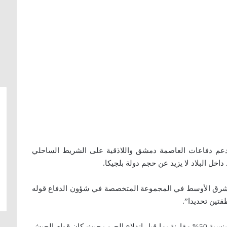
دعم دفاعات العاصمة دمشق واللاذقية على الشريط الساحلي
ل البلاد لا يزيد عن حجم دولة بلجيكا.
رق الأوسط في المجموعة المتخصصة في شؤون الدفاع قوله
قتين تحديدا”.
وأشارت تايمز إلى أن عداد الجيش السوري انخفض بنسبة 50% مقارنة بما قبل اندلاع الحرب حيث كان قوام الجيش