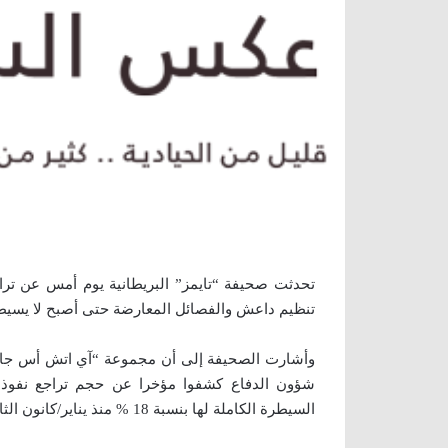
تحدثت صحيفة “تايمز” البريطانية يوم أمس عن تر
تنظيم داعش والفصائل المعارضة حتى أصبح لا يس
وأشارت الصحيفة إلى أن مجموعة “آي اتش أس جاين
شؤون الدفاع كشفوا مؤخرا عن حجم تراجع نفوذ
السيطرة الكاملة لها بنسبة 18 % منذ يناير/كانون الثاني فقط.