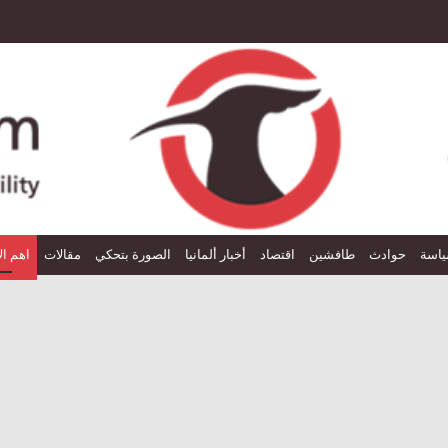
اسة
حوادث
طافشين
اقتصاد
أخبار ألمانيا
الصورة بتحكي
مقالات
اهم ال