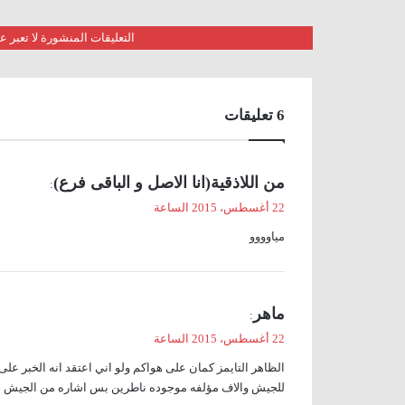
التعليقات المنشورة لا تعبر
‫6 تعليقات
ي
من اللاذقیة(انا الاصل و الباقی فرع)
:
ق
22 أغسطس، 2015 الساعة
و
میاوووو
ل
ي
ماهر
:
ق
22 أغسطس، 2015 الساعة
و
الظاهر التايمز كمان على هواكم ولو اني اعتقد انه الخبر على 
ل
للجيش والاف مؤلفه موجوده ناطرين بس اشاره من الجيش ا