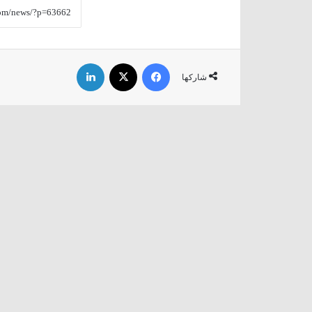
فيسبوك
‫X
لينكدإن
شاركها