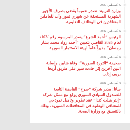
6 أغسطس، 2026
وزارة التربية: تصدر تعميماً يقضي بصرف الأجور
الشهرية المستحقة عن شهري تموز وآب للعاملين
المتعاقدين في الوظائف التعليمية.
6 أغسطس، 2026
الرئيس “أحمد الشرع” يصدر المرسوم رقم /162/
لعام 2026 ‌القاضي بتعيين “أحمد رواد محمد بشار
رمضان” مديراً عاماً لهيئة ‌الاستثمار السورية.
6 أغسطس، 2026
صحيفة “الثورة السورية”: وفاة شابين وإصابة
اثنين آخرين إثر حادث سير على طريق أريحا
بريف إدلب
3 أغسطس، 2026
سانا: مدير شركة “صرح” القابضة التابعة
للصندوق السيادي السوري يوقع مع ممثل شركة
“إنتر هيلث كندا” عقد تطوير وتأهيل نموذجي
للمشافي الوطنية في المحافظات السورية، وذلك
بالتنسيق مع وزارة الصحة.