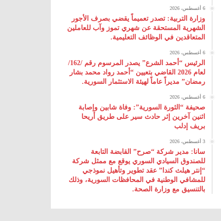
6 أغسطس، 2026
وزارة التربية: تصدر تعميماً يقضي بصرف الأجور
الشهرية المستحقة عن شهري تموز وآب للعاملين
المتعاقدين في الوظائف التعليمية.
6 أغسطس، 2026
الرئيس “أحمد الشرع” يصدر المرسوم رقم /162/
لعام 2026 ‌القاضي بتعيين “أحمد رواد محمد بشار
رمضان” مديراً عاماً لهيئة ‌الاستثمار السورية.
6 أغسطس، 2026
صحيفة “الثورة السورية”: وفاة شابين وإصابة
اثنين آخرين إثر حادث سير على طريق أريحا
بريف إدلب
3 أغسطس، 2026
سانا: مدير شركة “صرح” القابضة التابعة
للصندوق السيادي السوري يوقع مع ممثل شركة
“إنتر هيلث كندا” عقد تطوير وتأهيل نموذجي
للمشافي الوطنية في المحافظات السورية، وذلك
بالتنسيق مع وزارة الصحة.