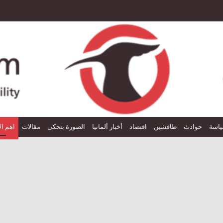
اسة
حوادث
طافشين
اقتصاد
أخبار ألمانيا
الصورة بتحكي
مقالات
اهم ال