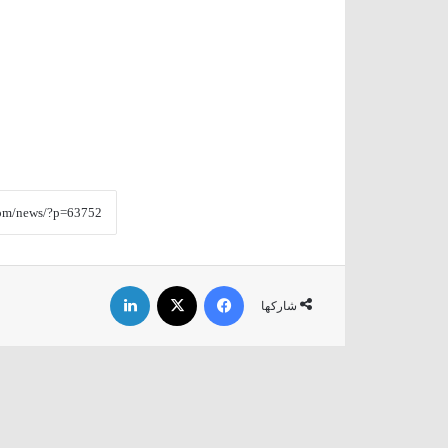
فيسبوك
‫X
لينكدإن
شاركها