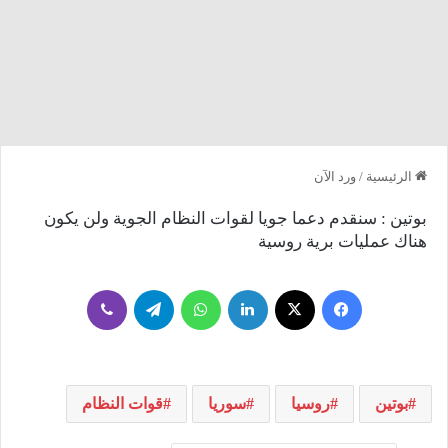
الرئيسية
/
ورد الآن
بوتين : سنقدم دعما جويا لقوات النظام الجوية ولن يكون
هناك عمليات برية روسية
فيسبوك
‫X
لينكدإن
واتساب
تيلقرام
ڤايبر
بوتين
روسيا
سوريا
قوات النظام