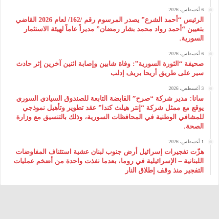
6 أغسطس، 2026
الرئيس “أحمد الشرع” يصدر المرسوم رقم /162/ لعام 2026 ‌القاضي
بتعيين “أحمد رواد محمد بشار رمضان” مديراً عاماً لهيئة ‌الاستثمار
السورية.
6 أغسطس، 2026
صحيفة “الثورة السورية”: وفاة شابين وإصابة اثنين آخرين إثر حادث
سير على طريق أريحا بريف إدلب
3 أغسطس، 2026
سانا: مدير شركة “صرح” القابضة التابعة للصندوق السيادي السوري
يوقع مع ممثل شركة “إنتر هيلث كندا” عقد تطوير وتأهيل نموذجي
للمشافي الوطنية في المحافظات السورية، وذلك بالتنسيق مع وزارة
الصحة.
1 أغسطس، 2026
هزّت تفجيرات إسرائيل أرض جنوب لبنان عشية استئناف المفاوضات
اللبنانية – الإسرائيلية في روما، بعدما نفذت واحدة من أضخم عمليات
التفجير منذ وقف إطلاق النار